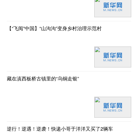
【“飞阅”中国】“山沟沟”变身乡村治理示范村
藏在滇西板桥古镇里的“乌铜走银”
逆行！逆遇！逆袭！快递小哥于洋洋又买了2辆车