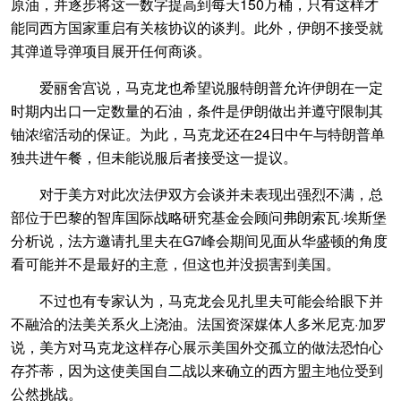
原油，并逐步将这一数字提高到每天150万桶，只有这样才
能同西方国家重启有关核协议的谈判。此外，伊朗不接受就
其弹道导弹项目展开任何商谈。
爱丽舍宫说，马克龙也希望说服特朗普允许伊朗在一定
时期内出口一定数量的石油，条件是伊朗做出并遵守限制其
铀浓缩活动的保证。为此，马克龙还在24日中午与特朗普单
独共进午餐，但未能说服后者接受这一提议。
对于美方对此次法伊双方会谈并未表现出强烈不满，总
部位于巴黎的智库国际战略研究基金会顾问弗朗索瓦·埃斯堡
分析说，法方邀请扎里夫在G7峰会期间见面从华盛顿的角度
看可能并不是最好的主意，但这也并没损害到美国。
不过也有专家认为，马克龙会见扎里夫可能会给眼下并
不融洽的法美关系火上浇油。法国资深媒体人多米尼克·加罗
说，美方对马克龙这样存心展示美国外交孤立的做法恐怕心
存芥蒂，因为这使美国自二战以来确立的西方盟主地位受到
公然挑战。