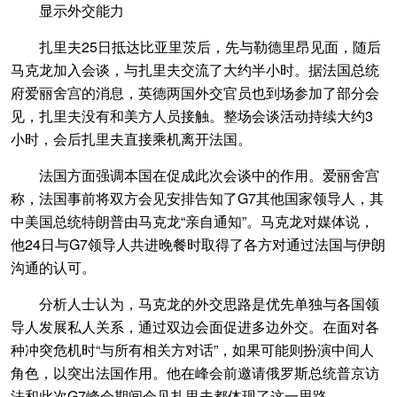
显示外交能力
扎里夫25日抵达比亚里茨后，先与勒德里昂见面，随后
马克龙加入会谈，与扎里夫交流了大约半小时。据法国总统
府爱丽舍宫的消息，英德两国外交官员也到场参加了部分会
见，扎里夫没有和美方人员接触。整场会谈活动持续大约3
小时，会后扎里夫直接乘机离开法国。
法国方面强调本国在促成此次会谈中的作用。爱丽舍宫
称，法国事前将双方会见安排告知了G7其他国家领导人，其
中美国总统特朗普由马克龙“亲自通知”。马克龙对媒体说，
他24日与G7领导人共进晚餐时取得了各方对通过法国与伊朗
沟通的认可。
分析人士认为，马克龙的外交思路是优先单独与各国领
导人发展私人关系，通过双边会面促进多边外交。在面对各
种冲突危机时“与所有相关方对话”，如果可能则扮演中间人
角色，以突出法国作用。他在峰会前邀请俄罗斯总统普京访
法和此次G7峰会期间会见扎里夫都体现了这一思路。