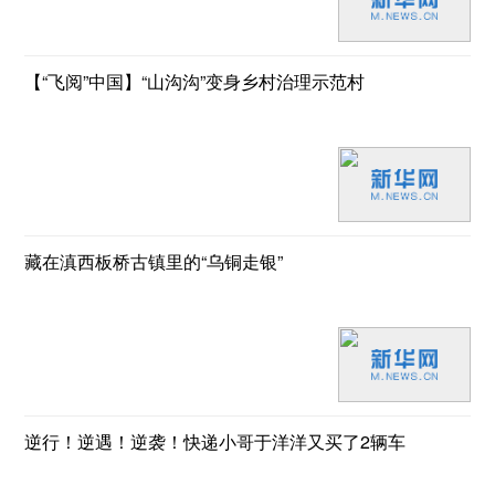
【“飞阅”中国】“山沟沟”变身乡村治理示范村
藏在滇西板桥古镇里的“乌铜走银”
逆行！逆遇！逆袭！快递小哥于洋洋又买了2辆车