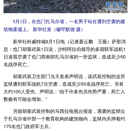
9月1日，在也门扎马尔省，一名男子站在遭到空袭的建
筑物废墟上。 新华社发（穆罕默德 摄）
新华社科威特城9月1日电（记者聂云鹏 王薇）萨那消
息：也门胡塞武装1日说，沙特阿拉伯领导的多国联军战机1
日凌晨空袭了也门西南部扎马尔省的一所监狱，造成至少50
名战俘死亡。
胡塞武装卫生部门当天发表声明说，该武装控制的这所
监狱遭到联军战机7次空袭，造成至少50名战俘死亡、另有
大约100人受伤。声明说：“由于许多伤员伤势严重，死亡人
数极有可能会增加。”
另据胡塞武装控制的马西拉电视台报道，遇袭的监狱位
于扎马尔省中部一个教育机构的建筑物内，监狱内关押着约
170名也门政府军士兵。