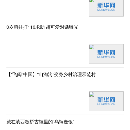
3岁萌娃打110求助 超可爱对话曝光
【“飞阅”中国】“山沟沟”变身乡村治理示范村
藏在滇西板桥古镇里的“乌铜走银”