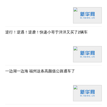
逆行！逆遇！逆袭！快递小哥于洋洋又买了2辆车
一边湖一边海 福州这条高颜值公路通车了