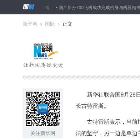
见联合国秘书长古特雷斯
国产新舟700飞机成功完成机身与机翼精准
新华网
>
国际
>
正文
新华社联合国9月26日
长古特雷斯。
古特雷斯表示，当前世界
法的坚守，另一边是单边
关注新华网