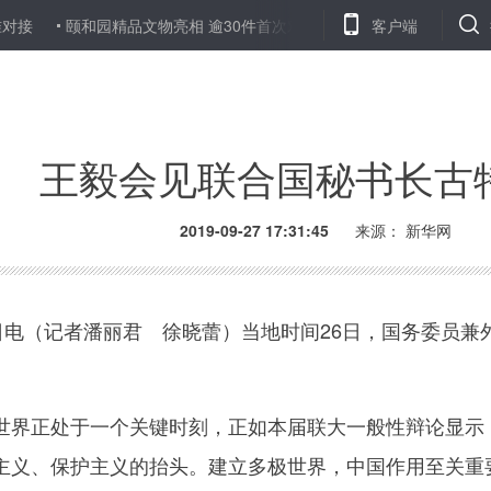
对接
颐和园精品文物亮相 逾30件首次对外展出
专访：“70年来
客户端
王毅会见联合国秘书长古
2019-09-27 17:31:45
来源： 新华网
电（记者潘丽君 徐晓蕾）当地时间26日，国务委员兼
正处于一个关键时刻，正如本届联大一般性辩论显示，
主义、保护主义的抬头。建立多极世界，中国作用至关重