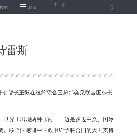
下一篇
中国人民取得了伟大成就”——访越中友好协会副主席阮荣光
搜索
频道
王毅会见萨
特雷斯
外交部长王毅在纽约联合国总部会见联合国秘书
世界正出现两种倾向：一边是多边主义、国际
要。联合国感谢中国政府给予联合国的大力支持