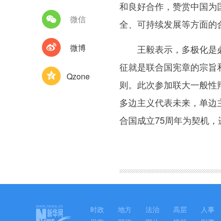
和良好合作，赞赏中国为
微信
全、可持续发展等方面的
微博
王毅表示，多极化是必然
征就是联合国宪章的宗旨
Qzone
则。此次参加联大一般性
多边主义代表未来，单边
合国成立75周年为契机
图集
时政
地方
法治
高层
人事