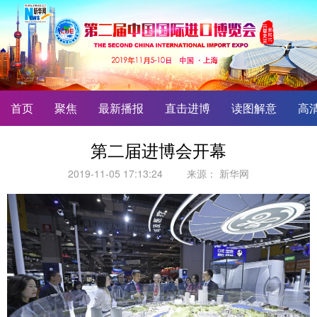
首页
聚焦
最新播报
直击进博
读图解意
高
第二届进博会开幕
2019-11-05 17:13:24
来源：
新华网