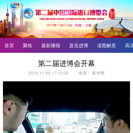
首页
聚焦
最新播报
直击进博
读图解意
高
第二届进博会开幕
2019-11-05 17:13:24
来源：
新华网