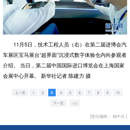
11月5日，技术工程人员（右）在第二届进博会汽
车展区宝马展台“超界面”沉浸式数字体验仓内向参观者
介绍。 当日，第二届中国国际进口博览会在上海国家
会展中心开幕。 新华社记者 陈建力 摄
上一页
1
2
3
4
5
6
7
8
9
10
下一页
>>|
[责任编辑： 钱中兵 ]