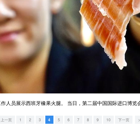
人员展示西班牙橡果火腿。 当日，第二届中国国际进口博览会在
上一页
1
2
3
4
5
6
7
8
9
10
下一页
>