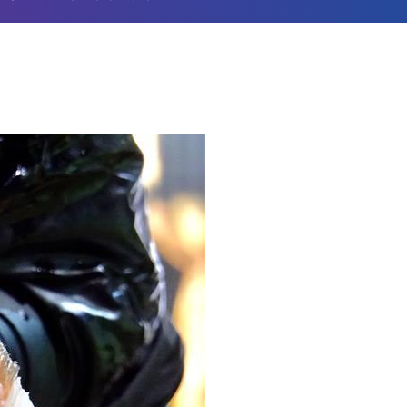
English
Español
Français
Русский
عربى
日本語
한국어
Deutsch
Português
Монгол