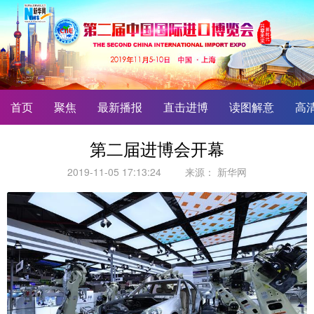
首页
聚焦
最新播报
直击进博
读图解意
高
第二届进博会开幕
2019-11-05 17:13:24
来源：
新华网