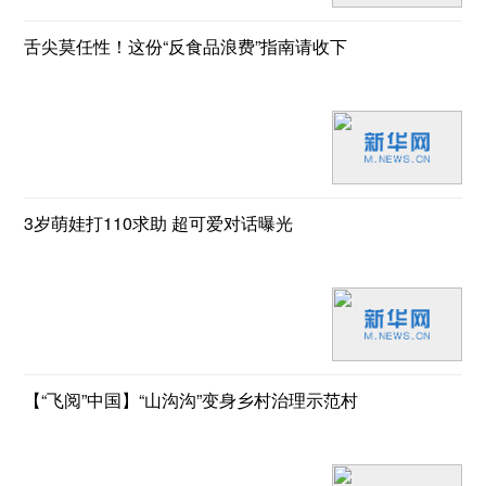
舌尖莫任性！这份“反食品浪费”指南请收下
3岁萌娃打110求助 超可爱对话曝光
【“飞阅”中国】“山沟沟”变身乡村治理示范村