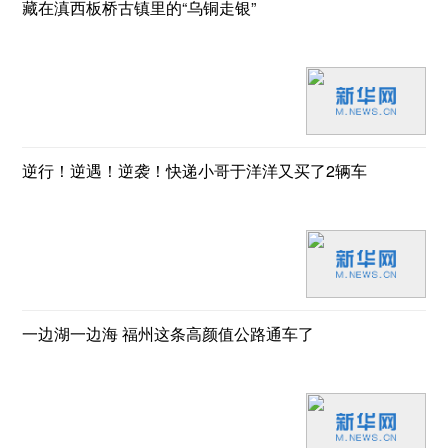
藏在滇西板桥古镇里的“乌铜走银”
逆行！逆遇！逆袭！快递小哥于洋洋又买了2辆车
一边湖一边海 福州这条高颜值公路通车了