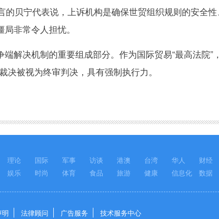
的贝宁代表说，上诉机构是确保世贸组织规则的安全性
僵局非常令人担忧。
解决机制的重要组成部分。作为国际贸易“最高法院”，
其裁决被视为终审判决，具有强制执行力。
理论
国际
军事
访谈
港澳
台湾
华人
财经
娱乐
时尚
体育
食品
旅游
健康
信息化
数据
声明
法律顾问
广告服务
技术服务中心