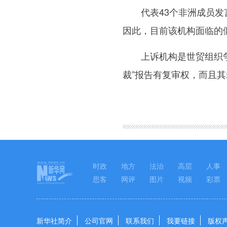
代表43个非洲成员发言
因此，目前该机构面临的
上诉机构是世贸组织争端
裁”报告有复审权，而且
图集
时政
地方
法治
高层
人事
思客
网评
图片
视频
彩票
新华社简介
公司官网
联系我们
我要链接
版权