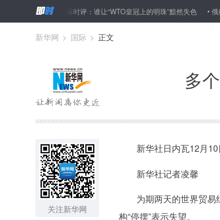
示失望
新华国际时评：谁让“WTO皇冠上的明珠”黯然失色
俄德合
新华网
>
国际
>
正文
多个
新华社日内瓦12月10
新华社记者凌馨
为期两天的世界贸易组织
关注新华网
构“停摆”表示失望。