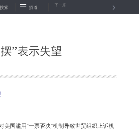
下一篇
攻坚模范”称号
搜索
频道
合肥市立法保护环巢湖十大湿地
12号！春运火
摆”表示失望
望
美国滥用“一票否决”机制导致世贸组织上诉机