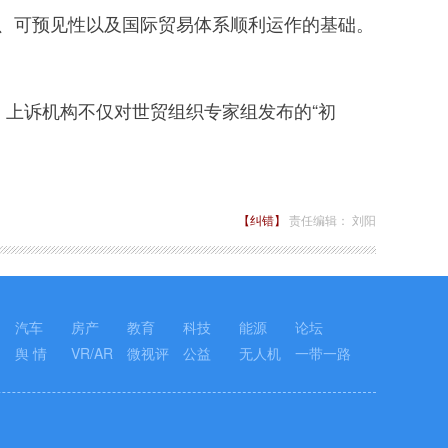
、可预见性以及国际贸易体系顺利运作的基础。
上诉机构不仅对世贸组织专家组发布的“初
【纠错】
责任编辑： 刘阳
汽车
房产
教育
科技
能源
论坛
舆 情
VR/AR
微视评
公益
无人机
一带一路