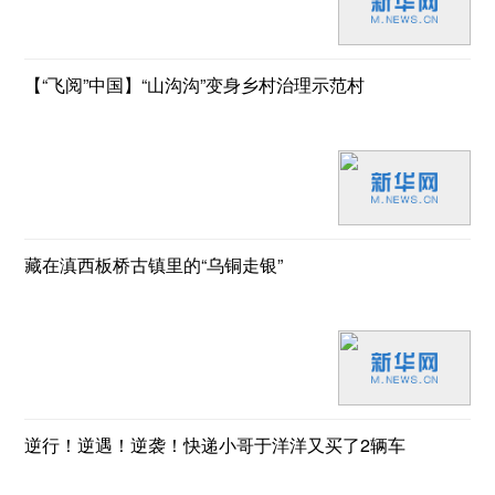
【“飞阅”中国】“山沟沟”变身乡村治理示范村
藏在滇西板桥古镇里的“乌铜走银”
逆行！逆遇！逆袭！快递小哥于洋洋又买了2辆车