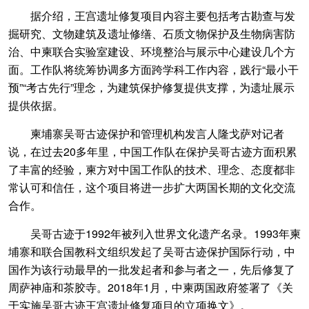
据介绍，王宫遗址修复项目内容主要包括考古勘查与发
掘研究、文物建筑及遗址修缮、石质文物保护及生物病害防
治、中柬联合实验室建设、环境整治与展示中心建设几个方
面。工作队将统筹协调多方面跨学科工作内容，践行“最小干
预”“考古先行”理念，为建筑保护修复提供支撑，为遗址展示
提供依据。
柬埔寨吴哥古迹保护和管理机构发言人隆戈萨对记者
说，在过去20多年里，中国工作队在保护吴哥古迹方面积累
了丰富的经验，柬方对中国工作队的技术、理念、态度都非
常认可和信任，这个项目将进一步扩大两国长期的文化交流
合作。
吴哥古迹于1992年被列入世界文化遗产名录。1993年柬
埔寨和联合国教科文组织发起了吴哥古迹保护国际行动，中
国作为该行动最早的一批发起者和参与者之一，先后修复了
周萨神庙和茶胶寺。2018年1月，中柬两国政府签署了《关
于实施吴哥古迹王宫遗址修复项目的立项换文》。