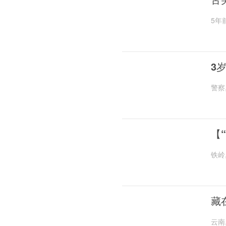
5年
3
警察
【
铁岭
藏
云南