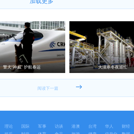
加载更多
警犬“神威” 护航春运
大漠寒冬夜巡忙
理论
国际
军事
访谈
港澳
台湾
华人
财经
娱乐
时尚
体育
食品
旅游
健康
信息化
数据