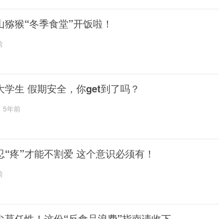
山猕猴“冬季食堂”开饭啦！
前
大学生 假期安全，你get到了吗？
5年前
忍“疼”才能不割爱 这个意识必须有！
前
尖莫任性！这份“反食品浪费”指南请收下