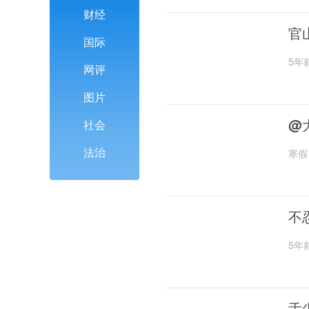
财经
官
国际
5年
网评
图片
@
社会
法治
寒假
不
5年
舌