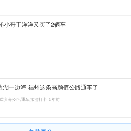
递小哥于洋洋又买了2辆车
边湖一边海 福州这条高颜值公路通车了
式滨海公路,通车,旅游打卡
5年前