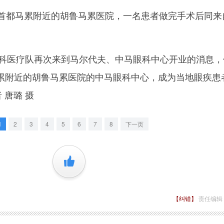
都马累附近的胡鲁马累医院，一名患者做完手术后同来
科医疗队再次来到马尔代夫、中马眼科中心开业的消息，
累附近的胡鲁马累医院的中马眼科中心，成为当地眼疾患
 唐璐 摄
1
2
3
4
5
6
7
8
下一页
+1
【纠错】
责任编辑