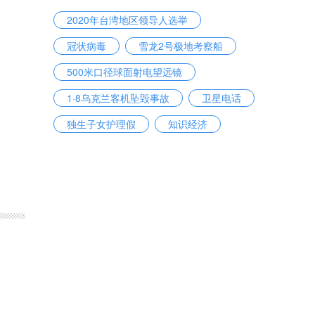
2020年台湾地区领导人选举
冠状病毒
雪龙2号极地考察船
500米口径球面射电望远镜
1·8乌克兰客机坠毁事故
卫星电话
独生子女护理假
知识经济
2020年春运
德智体美劳