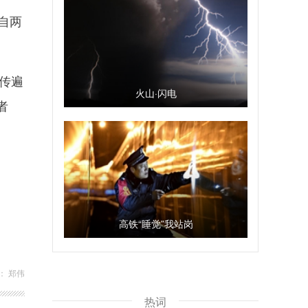
自两
传遍
火山·闪电
者
高铁“睡觉”我站岗
： 郑伟
热词