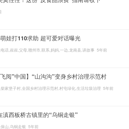
前
岁萌娃打110求助 超可爱对话曝光
,电话,叔叔,父母,赣州市,联系,妈妈,一边,龙南县,讲故事
5年前
“飞阅”中国】“山沟沟”变身乡村治理示范村
,柴家堡子村,全国乡村治理示范村,村屯绿化,生活垃圾治理
5年前
在滇西板桥古镇里的“乌铜走银”
,保山,乌铜走银
5年前