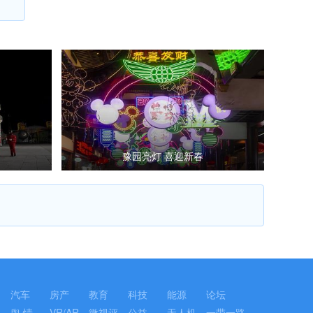
豫园亮灯 喜迎新春
汽车
房产
教育
科技
能源
论坛
舆 情
VR/AR
微视评
公益
无人机
一带一路