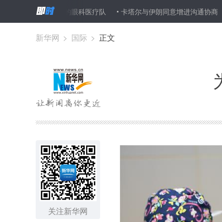
下一支不走的眼科医疗队
卡塔尔与伊朗同意增进沟通协商
新鸿基
新华网
>
国际
>
正文
关注新华网