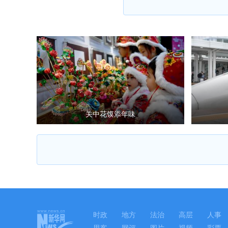
关中花馍添年味
时政
地方
法治
高层
人事
思客
网评
图片
视频
彩票