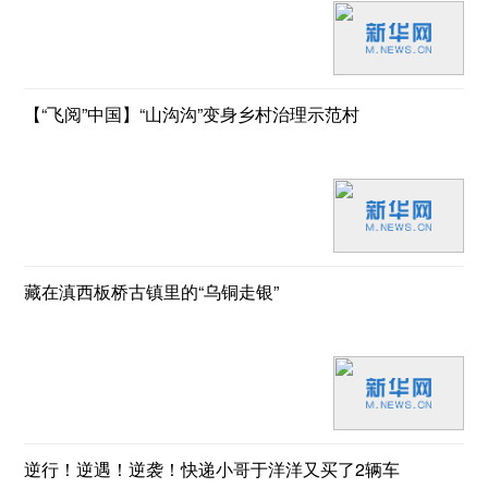
【“飞阅”中国】“山沟沟”变身乡村治理示范村
藏在滇西板桥古镇里的“乌铜走银”
逆行！逆遇！逆袭！快递小哥于洋洋又买了2辆车