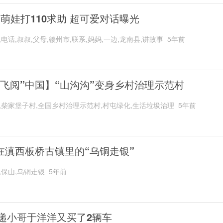
岁萌娃打110求助 超可爱对话曝光
,电话,叔叔,父母,赣州市,联系,妈妈,一边,龙南县,讲故事
5年前
“飞阅”中国】“山沟沟”变身乡村治理示范村
,柴家堡子村,全国乡村治理示范村,村屯绿化,生活垃圾治理
5年前
在滇西板桥古镇里的“乌铜走银”
,保山,乌铜走银
5年前
递小哥于洋洋又买了2辆车