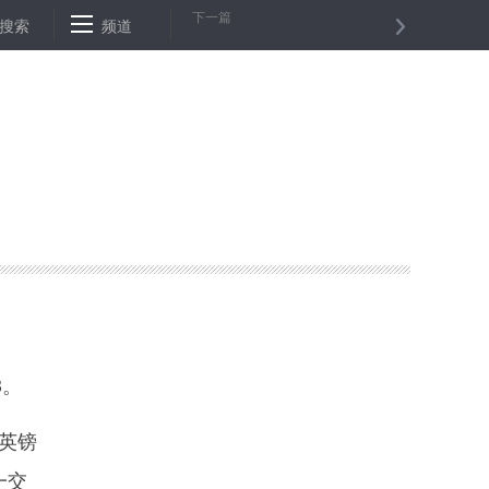
下一篇
搜索
美元指数4日上涨
频道
纽约油价4日下跌
美元指数4日上涨
纽约
3。
1英镑
一交