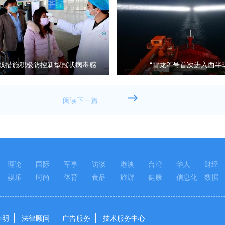
取措施积极防控新型冠状病毒感
“雪龙2”号首次进入西半
染的肺炎疫情
理论
国际
军事
访谈
港澳
台湾
华人
财经
娱乐
时尚
体育
食品
旅游
健康
信息化
数据
声明
法律顾问
广告服务
技术服务中心