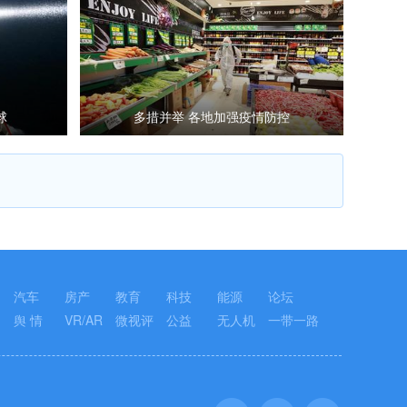
球
多措并举 各地加强疫情防控
汽车
房产
教育
科技
能源
论坛
舆 情
VR/AR
微视评
公益
无人机
一带一路