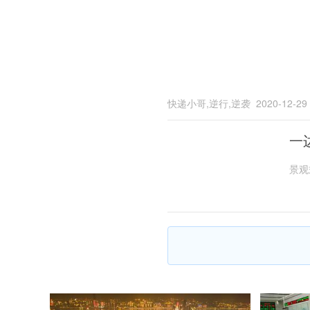
快递小哥,逆行,逆袭
2020-12-29
一
景观