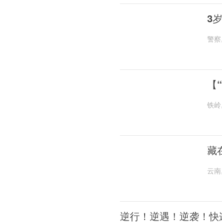
3
警察
【
铁岭
藏
云南
逆行！逆遇！逆袭！快