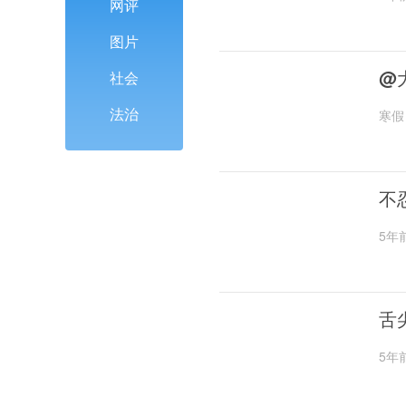
网评
图片
@
社会
法治
寒假
不
5年
舌
5年