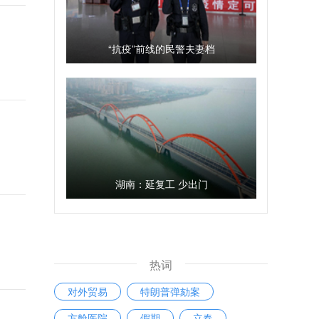
“抗疫”前线的民警夫妻档
湖南：延复工 少出门
热词
对外贸易
特朗普弹劾案
方舱医院
假期
立春