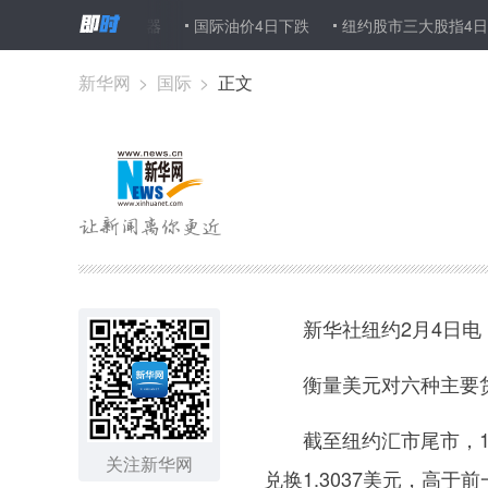
装备低当量核武器
国际油价4日下跌
纽约股市三大股指4日上涨
新华网
>
国际
>
正文
新华社纽约2月4日电（
衡量美元对六种主要货币的
截至纽约汇市尾市，1欧元
关注新华网
兑换1.3037美元，高于前