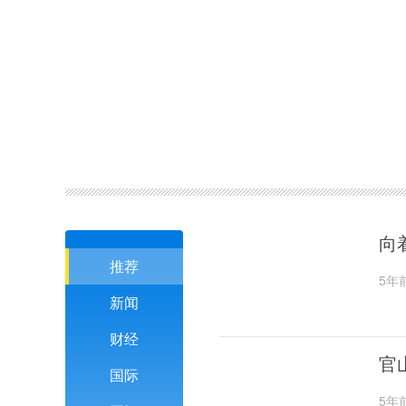
向
推荐
5年
新闻
财经
官
国际
5年