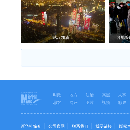
武汉加油！
各地采
时政
地方
法治
高层
人事
思客
网评
图片
视频
彩票
新华社简介
公司官网
联系我们
我要链接
版权