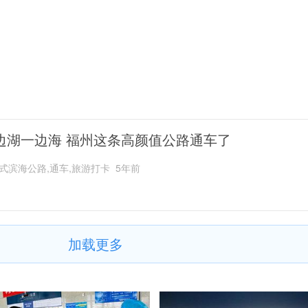
边湖一边海 福州这条高颜值公路通车了
式滨海公路,通车,旅游打卡
5年前
加载更多