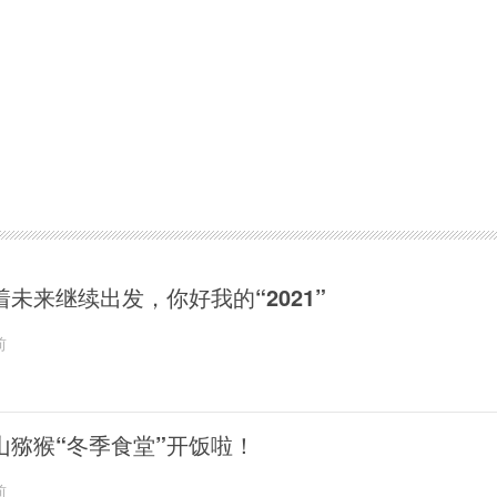
着未来继续出发，你好我的“2021”
前
山猕猴“冬季食堂”开饭啦！
前