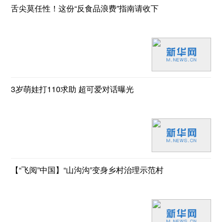
舌尖莫任性！这份“反食品浪费”指南请收下
3岁萌娃打110求助 超可爱对话曝光
【“飞阅”中国】“山沟沟”变身乡村治理示范村