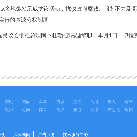
拉克多地爆发示威抗议活动，抗议政府腐败、服务不力及
后实行的教派分权制度。
国民议会批准总理阿卜杜勒-迈赫迪辞职。本月1日，伊拉
。
理论
国际
军事
访谈
港澳
台湾
华人
财经
娱乐
时尚
体育
食品
旅游
健康
信息化
数据
声明
法律顾问
广告服务
技术服务中心