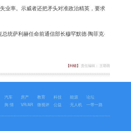
高失业率。示威者还把矛头对准政治精英，要求
克总统萨利赫任命前通信部长穆罕默德·陶菲克·
【纠错】
责任编辑： 王萌萌
汽车
房产
教育
科技
能源
论坛
舆 情
VR/AR
微视评
公益
无人机
一带一路