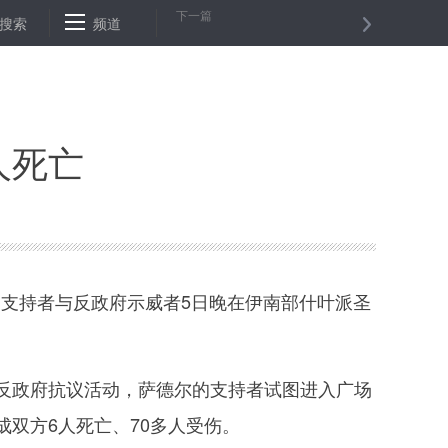
下一篇
2月6日北京阴有小雪转多云 道路结冰黄色预警中
搜索
频道
美国会参议院否决针
人死亡
支持者与反政府示威者5日晚在伊南部什叶派圣
政府抗议活动，萨德尔的支持者试图进入广场
双方6人死亡、70多人受伤。