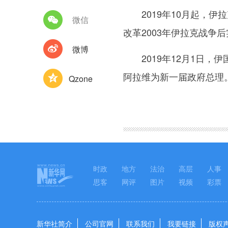
2019年10月起，伊
微信
改革2003年伊拉克战争
微博
2019年12月1日，伊
阿拉维为新一届政府总理
Qzone
图集
时政
地方
法治
高层
人事
思客
网评
图片
视频
彩票
新华社简介
公司官网
联系我们
我要链接
版权