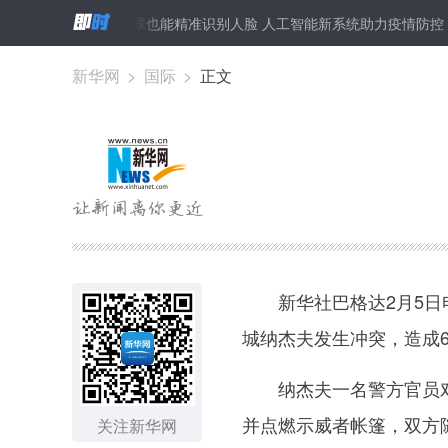
分钟测温300人 戴口罩也能精准识别人脸 人工智能新系统助力疫情防控
新华网
>
国际
>
正文
新华社巴格达2月5日电
城纳杰夫发生冲突，造成6
纳杰夫一名警方官员对新
并点燃示威者帐篷，双方
关注新华网