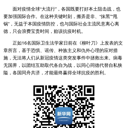
面对疫情全球“大流行”，各国既要打好本土阻击战，也
要加强国际合作。在这种关键时刻，搬弄是非、“抹黑”“甩
锅”，无益于本国疫情防控，也与国际社会主流民意离心离
德，只会浪费宝贵时间，贻误抗疫时机。
正如16名国际卫生法学家日前在《柳叶刀》上发表的文
章所言，基于恐惧、谣传、种族主义和仇外心理的应对措
施，无法将人们从新冠疫情这类突发事件中拯救出来。病毒
无国界，以团结互助取代各自为战，以同心同德代替自私狭
隘，各国同舟共济，才能最终赢得全球抗疫的胜利。