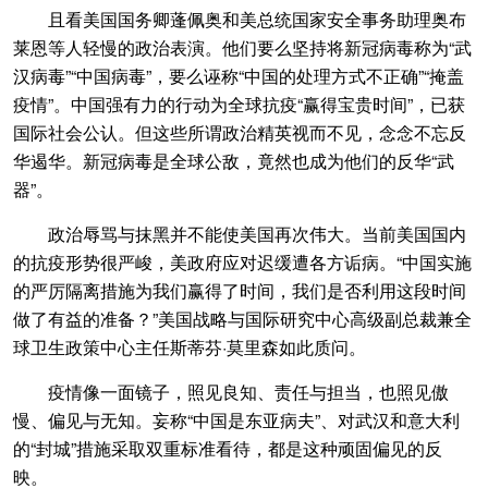
且看美国国务卿蓬佩奥和美总统国家安全事务助理奥布
莱恩等人轻慢的政治表演。他们要么坚持将新冠病毒称为“武
汉病毒”“中国病毒”，要么诬称“中国的处理方式不正确”“掩盖
疫情”。中国强有力的行动为全球抗疫“赢得宝贵时间”，已获
国际社会公认。但这些所谓政治精英视而不见，念念不忘反
华遏华。新冠病毒是全球公敌，竟然也成为他们的反华“武
器”。
政治辱骂与抹黑并不能使美国再次伟大。当前美国国内
的抗疫形势很严峻，美政府应对迟缓遭各方诟病。“中国实施
的严厉隔离措施为我们赢得了时间，我们是否利用这段时间
做了有益的准备？”美国战略与国际研究中心高级副总裁兼全
球卫生政策中心主任斯蒂芬·莫里森如此质问。
疫情像一面镜子，照见良知、责任与担当，也照见傲
慢、偏见与无知。妄称“中国是东亚病夫”、对武汉和意大利
的“封城”措施采取双重标准看待，都是这种顽固偏见的反
映。