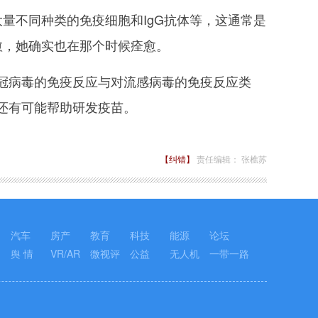
不同种类的免疫细胞和IgG抗体等，这通常是
愈，她确实也在那个时候痊愈。
病毒的免疫反应与对流感病毒的免疫反应类
还有可能帮助研发疫苗。
【纠错】
责任编辑： 张樵苏
汽车
房产
教育
科技
能源
论坛
舆 情
VR/AR
微视评
公益
无人机
一带一路