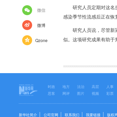
研究人员定期对这名患者
微信
感染季节性流感后正在恢
微博
研究人员说，尽管新冠肺
似。这项研究成果有助于
Qzone
图集
时政
地方
法治
高层
人事
思客
网评
图片
视频
彩票
新华社简介
公司官网
联系我们
我要链接
版权