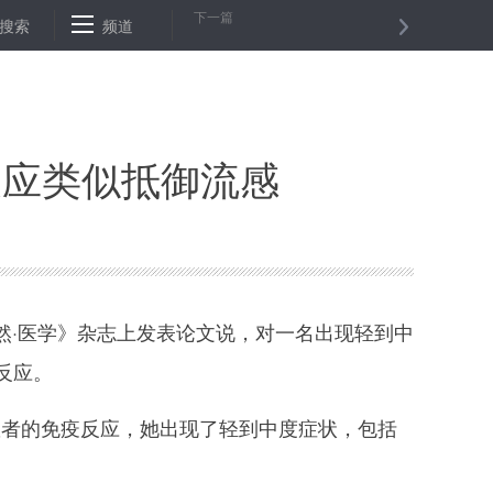
下一篇
“惜字如金”
搜索
频道
记住这样的感恩之送与礼敬之迎
每一道战疫答题都要
反应类似抵御流感
然·医学》杂志上发表论文说，对一名出现轻到中
反应。
者的免疫反应，她出现了轻到中度症状，包括