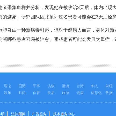
采集血样并分析，发现她在被收治3天后，体内出现大量
复的迹象。研究团队因此预计这名患者可能会在3天后痊
炎由一种新病毒引起，但对于健康人而言，身体对新冠
判断哪些患者容易被治愈、哪些患者可能会发展为重症，
理论
国际
军事
访谈
港澳
台湾
华人
财经
娱乐
时尚
体育
食品
旅游
健康
信息化
数据
声明
法律顾问
广告服务
技术服务中心