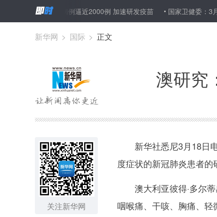
英国新冠肺炎病例逼近2000例 加速研发疫苗
国家卫健委：3月1
新华网
>
国际
>
正文
澳研究
新华社悉尼3月18日电
度症状的新冠肺炎患者的
澳大利亚彼得·多尔蒂感
咽喉痛、干咳、胸痛、轻
关注新华网