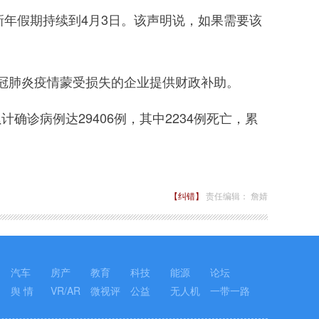
年假期持续到4月3日。该声明说，如果需要该
肺炎疫情蒙受损失的企业提供财政补助。
确诊病例达29406例，其中2234例死亡，累
【纠错】
责任编辑： 詹婧
汽车
房产
教育
科技
能源
论坛
舆 情
VR/AR
微视评
公益
无人机
一带一路