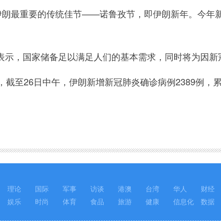
朗最重要的传统佳节——诺鲁孜节，即伊朗新年。今年新
，国家储备足以满足人们的基本需求，同时将为因新冠
至26日中午，伊朗新增新冠肺炎确诊病例2389例，累计
理论
国际
军事
访谈
港澳
台湾
华人
财经
娱乐
时尚
体育
食品
旅游
健康
信息化
数据