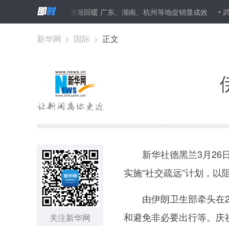
情
汽车消费市场逐渐回暖 广东、湖南、杭州等地促销显成效
武
新华网
>
国际
>
正文
新华社德黑兰3月26日
实施“社交疏远”计划，以
由伊朗卫生部牵头在2月
和避免非必要出行等。庆
关注新华网