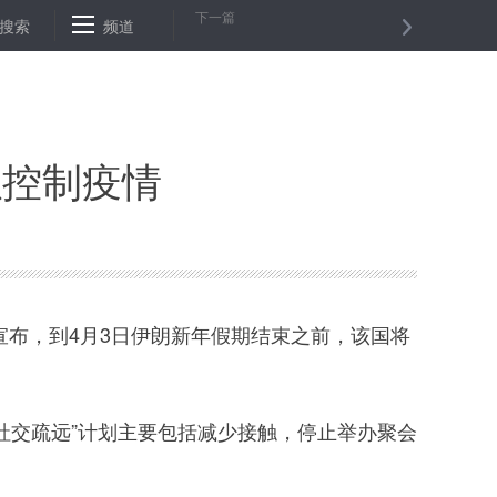
下一篇
一书记勇当战“疫” 战“贫”领头羊
搜索
频道
15部门：合理控制河湖砂开采 提升
以控制疫情
布，到4月3日伊朗新年假期结束之前，该国将
交疏远”计划主要包括减少接触，停止举办聚会
。