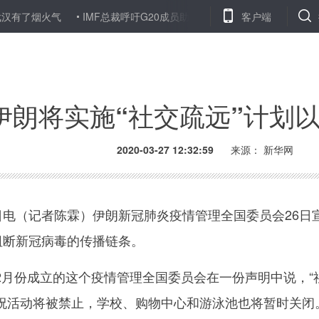
汉有了烟火气
IMF总裁呼吁G20成员助其提升紧急融资能力
客户端
驻村第
伊朗将实施“社交疏远”计划
2020-03-27 12:32:59
来源： 新华网
电（记者陈霖）伊朗新冠肺炎疫情管理全国委员会26日宣
阻断新冠病毒的传播链条。
份成立的这个疫情管理全国委员会在一份声明中说，“社
祝活动将被禁止，学校、购物中心和游泳池也将暂时关闭