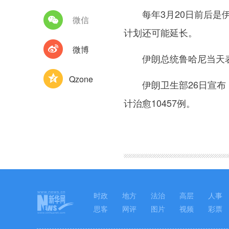
每年3月20日前后是伊
微信
计划还可能延长。
微博
伊朗总统鲁哈尼当天表示
Qzone
伊朗卫生部26日宣布，截
计治愈10457例。
图集
时政
地方
法治
高层
人事
思客
网评
图片
视频
彩票