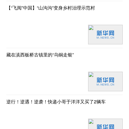
【“飞阅”中国】“山沟沟”变身乡村治理示范村
藏在滇西板桥古镇里的“乌铜走银”
逆行！逆遇！逆袭！快递小哥于洋洋又买了2辆车