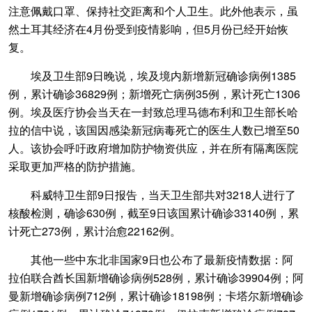
注意佩戴口罩、保持社交距离和个人卫生。此外他表示，虽
然土耳其经济在4月份受到疫情影响，但5月份已经开始恢
复。
埃及卫生部9日晚说，埃及境内新增新冠确诊病例1385
例，累计确诊36829例；新增死亡病例35例，累计死亡1306
例。埃及医疗协会当天在一封致总理马德布利和卫生部长哈
拉的信中说，该国因感染新冠病毒死亡的医生人数已增至50
人。该协会呼吁政府增加防护物资供应，并在所有隔离医院
采取更加严格的防护措施。
科威特卫生部9日报告，当天卫生部共对3218人进行了
核酸检测，确诊630例，截至9日该国累计确诊33140例，累
计死亡273例，累计治愈22162例。
其他一些中东北非国家9日也公布了最新疫情数据：阿
拉伯联合酋长国新增确诊病例528例，累计确诊39904例；阿
曼新增确诊病例712例，累计确诊18198例；卡塔尔新增确诊