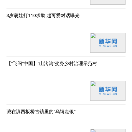
3岁萌娃打110求助 超可爱对话曝光
【“飞阅”中国】“山沟沟”变身乡村治理示范村
藏在滇西板桥古镇里的“乌铜走银”