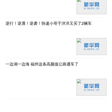
逆行！逆遇！逆袭！快递小哥于洋洋又买了2辆车
一边湖一边海 福州这条高颜值公路通车了