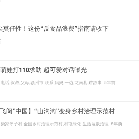
尖莫任性！这份“反食品浪费”指南请收下
前
岁萌娃打110求助 超可爱对话曝光
,电话,叔叔,父母,赣州市,联系,妈妈,一边,龙南县,讲故事
5年前
“飞阅”中国】“山沟沟”变身乡村治理示范村
,柴家堡子村,全国乡村治理示范村,村屯绿化,生活垃圾治理
5年前