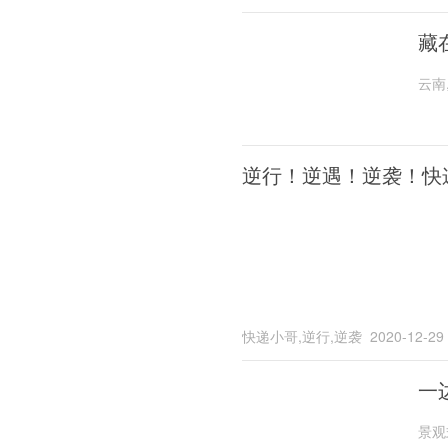
藏
云南
逆行！逆遇！逆袭！快
快递小哥,逆行,逆袭
2020-12-29
一
景观