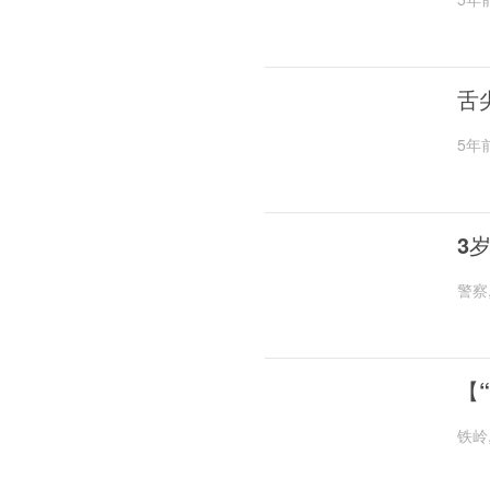
舌
5年
3
警察
【
铁岭