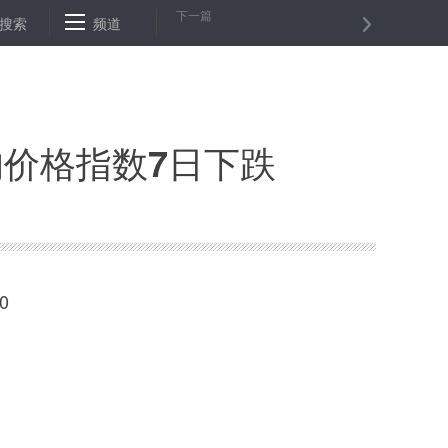
下一篇
：首批新发地市场集中隔离人员解除隔离
搜索
频道
启用备用试卷！安徽歙县高
均价格指数7日下跌
0