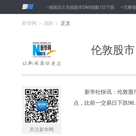
病毒检测呈阳性
德国法兰克福股市DAX指数7日下跌
巴黎股市CAC
新华网
>
国际
>
正文
伦敦股市
新华社快讯：伦敦股市《金
点，比前一交易日下跌96.
关注新华网