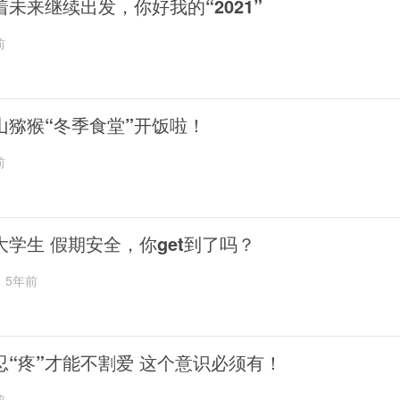
着未来继续出发，你好我的“2021”
前
山猕猴“冬季食堂”开饭啦！
前
大学生 假期安全，你get到了吗？
5年前
忍“疼”才能不割爱 这个意识必须有！
前