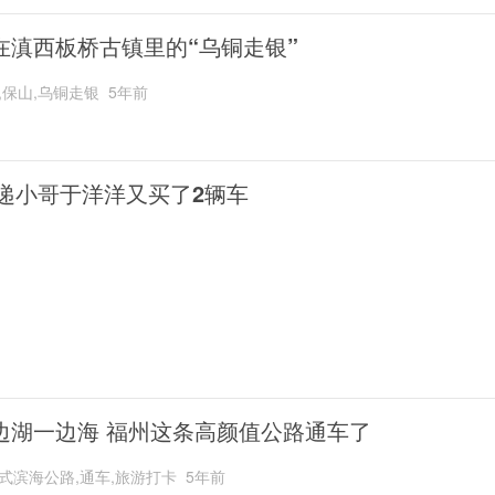
在滇西板桥古镇里的“乌铜走银”
,保山,乌铜走银
5年前
递小哥于洋洋又买了2辆车
边湖一边海 福州这条高颜值公路通车了
式滨海公路,通车,旅游打卡
5年前