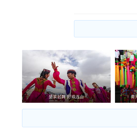
盛装起舞 好戏连台
青