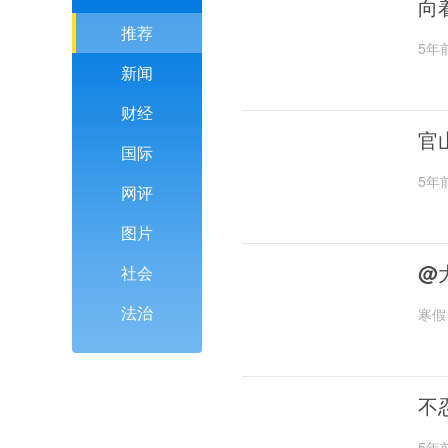
向
推荐
5年
新闻
财经
官
国际
5年
网评
图片
@
社会
法治
寒假
不
5年