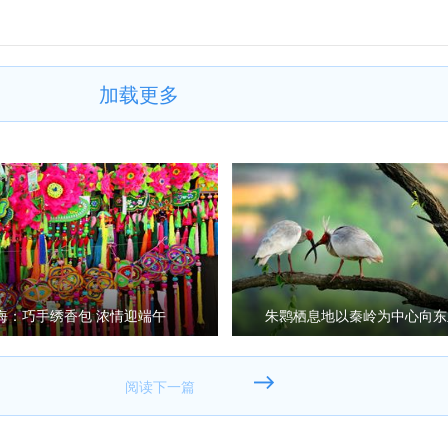
加载更多
海：巧手绣香包 浓情迎端午
朱鹮栖息地以秦岭为中心向东