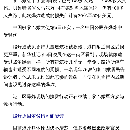
黎巴嫩红十字会5日说，已有100多人死亡，4000多人受
伤。贝鲁特省省长马尔万·阿布德对当地媒体说，仍有100多
人失踪，此次爆炸造成的损失估计有30亿至50亿美元。
中国驻黎巴嫩大使馆5日证实，一名中国公民在爆炸中
受轻伤。
爆炸造成贝鲁特大量建筑物被损毁，港口附近街区受损
更严重。新华社记者5日凌晨在这一街区看到，现场就像遭
受过战争蹂躏一样，所有建筑物几乎无一幸免，路边所停车
辆也都遭受不同程度的受损。一名现年75岁的黎巴嫩居民告
诉记者，他从未见过如此悲惨的景象，即便在贝鲁特内战期
间也没见过像这样的爆炸。
港口区爆炸现场的搜救行动正在继续，黎巴嫩军方参与
救援行动。
爆炸原因依然指向硝酸铵
目前爆炸具体原因仍不清楚。但多名黎巴嫩政府官员