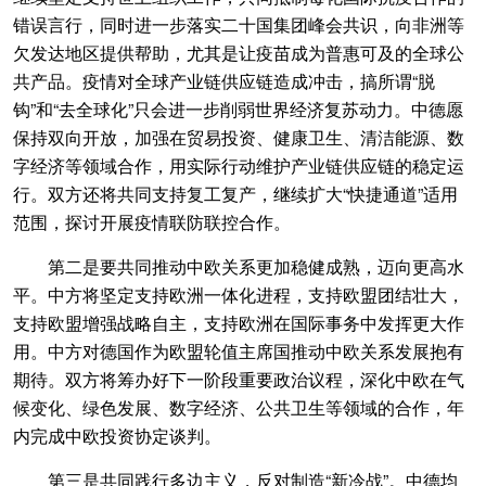
错误言行，同时进一步落实二十国集团峰会共识，向非洲等
欠发达地区提供帮助，尤其是让疫苗成为普惠可及的全球公
共产品。疫情对全球产业链供应链造成冲击，搞所谓“脱
钩”和“去全球化”只会进一步削弱世界经济复苏动力。中德愿
保持双向开放，加强在贸易投资、健康卫生、清洁能源、数
字经济等领域合作，用实际行动维护产业链供应链的稳定运
行。双方还将共同支持复工复产，继续扩大“快捷通道”适用
范围，探讨开展疫情联防联控合作。
第二是要共同推动中欧关系更加稳健成熟，迈向更高水
平。中方将坚定支持欧洲一体化进程，支持欧盟团结壮大，
支持欧盟增强战略自主，支持欧洲在国际事务中发挥更大作
用。中方对德国作为欧盟轮值主席国推动中欧关系发展抱有
期待。双方将筹办好下一阶段重要政治议程，深化中欧在气
候变化、绿色发展、数字经济、公共卫生等领域的合作，年
内完成中欧投资协定谈判。
第三是共同践行多边主义，反对制造“新冷战”。中德均