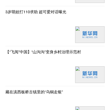
3岁萌娃打110求助 超可爱对话曝光
【“飞阅”中国】“山沟沟”变身乡村治理示范村
藏在滇西板桥古镇里的“乌铜走银”