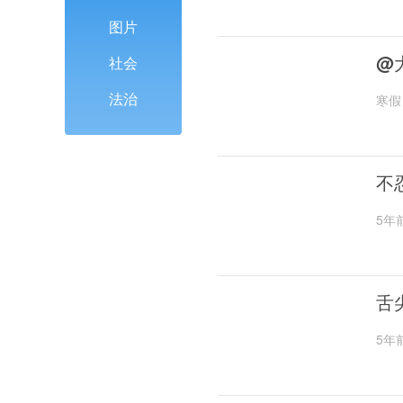
图片
@
社会
法治
寒假
不
5年
舌
5年