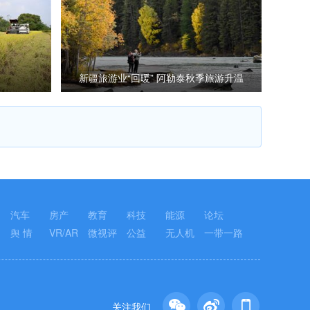
新疆旅游业“回暖” 阿勒泰秋季旅游升温
加速
汽车
房产
教育
科技
能源
论坛
舆 情
VR/AR
微视评
公益
无人机
一带一路
关注我们