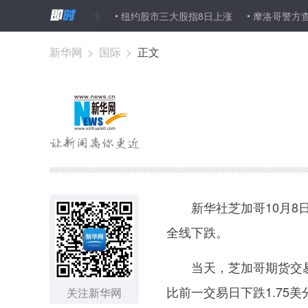
产品期价8日下跌
纽约股市三大股指8日上涨
摩洛哥警方查获11.
新华网
>
国际
>
正文
新华社芝加哥10月8日
全线下跌。
当天，芝加哥期货交易所
比前一交易日下跌1.75美
关注新华网