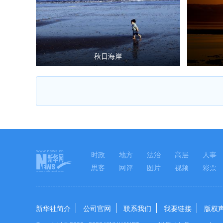
秋日海岸
时政
地方
法治
高层
人事
思客
网评
图片
视频
彩票
新华社简介
公司官网
联系我们
我要链接
版权