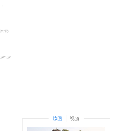
元，
 徐海知
炫图
视频