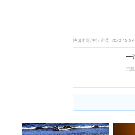
快递小哥,逆行,逆袭
2020-12-29
一
景观