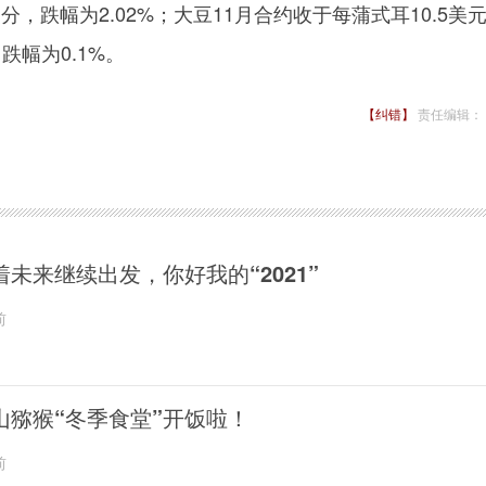
美分，跌幅为2.02%；大豆11月合约收于每蒲式耳10.5美
跌幅为0.1%。
【纠错】
责任编辑：
着未来继续出发，你好我的“2021”
前
山猕猴“冬季食堂”开饭啦！
前