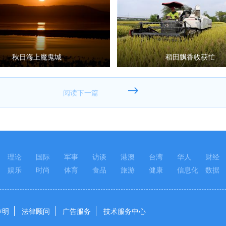
秋日海上魔鬼城
稻田飘香收获忙
理论
国际
军事
访谈
港澳
台湾
华人
财经
娱乐
时尚
体育
食品
旅游
健康
信息化
数据
声明
法律顾问
广告服务
技术服务中心