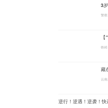
3
警察
【
铁岭
藏
云南
逆行！逆遇！逆袭！快