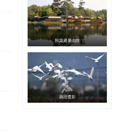
秋染避暑山庄
藕田鹭影