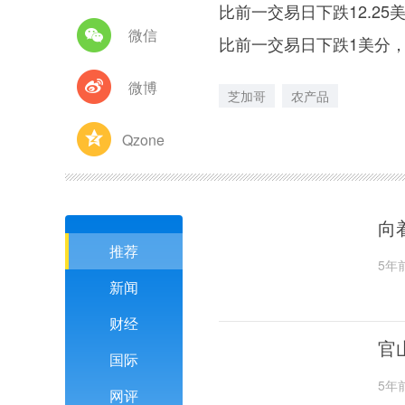
比前一交易日下跌12.25
微信
比前一交易日下跌1美分，
微博
芝加哥
农产品
Qzone
向
推荐
5年
新闻
财经
官
国际
5年
网评