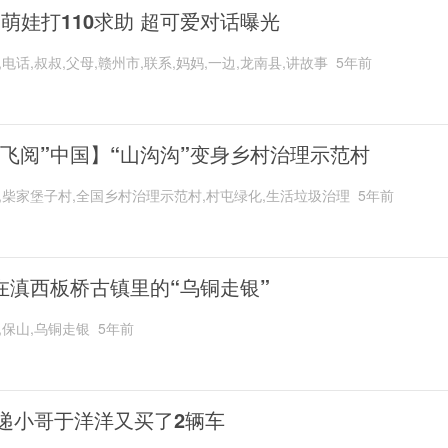
岁萌娃打110求助 超可爱对话曝光
,电话,叔叔,父母,赣州市,联系,妈妈,一边,龙南县,讲故事
5年前
“飞阅”中国】“山沟沟”变身乡村治理示范村
,柴家堡子村,全国乡村治理示范村,村屯绿化,生活垃圾治理
5年前
在滇西板桥古镇里的“乌铜走银”
,保山,乌铜走银
5年前
递小哥于洋洋又买了2辆车