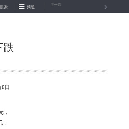
下一篇
36002827例
搜索
频道
俄外交部：波兰对俄气罚款有损欧洲消费者利益
下跌
8日
元，
元，