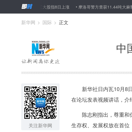
经验
纽约股市三大股指8日上涨
摩洛哥警方查获11.44吨大麻制
新华网
>
国际
>
正文
中
新华社日内瓦10月8日
在论坛发表视频讲话，介
陈志刚指出，尊重和保障
生存权、发展权放在首位
关注新华网