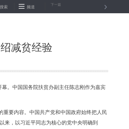
下一篇
7例
搜索
俄外交部：波兰对俄气罚款有损欧洲消费者利益
频道
纽约油价8
介绍减贫经验
瓦开幕。中国国务院扶贫办副主任陈志刚作为嘉宾
重要内容。中国共产党和中国政府始终把人民
大以来，以习近平同志为核心的党中央明确到