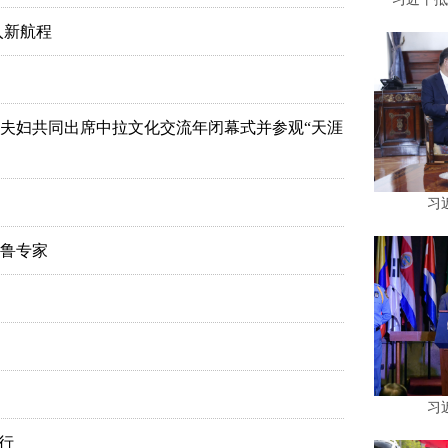
入新航程
夫妇共同出席中拉文化交流年闭幕式并参观“天涯
习
鲁专家
习
行