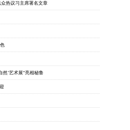
民众热议习主席署名文章
色
与自然’艺术展”亮相秘鲁
迎