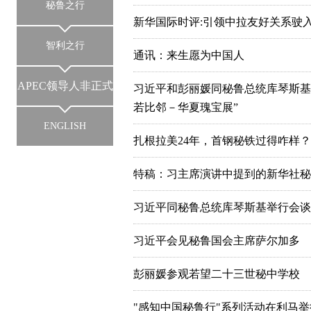
秘鲁之行
新华国际时评:引领中拉友好关系驶
智利之行
通讯：来生愿为中国人
APEC领导人非正式
习近平和彭丽媛同秘鲁总统库琴斯基
若比邻－华夏瑰宝展”
会晤
ENGLISH
扎根拉美24年，首钢秘铁过得咋样？
特稿：习主席演讲中提到的新华社秘
习近平同秘鲁总统库琴斯基举行会谈
习近平会见秘鲁国会主席萨尔加多
彭丽媛参观若望二十三世秘中学校
"感知中国秘鲁行"系列活动在利马举