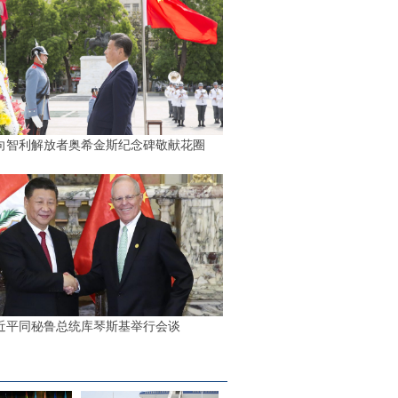
向智利解放者奥希金斯纪念碑敬献花圈
近平同秘鲁总统库琴斯基举行会谈