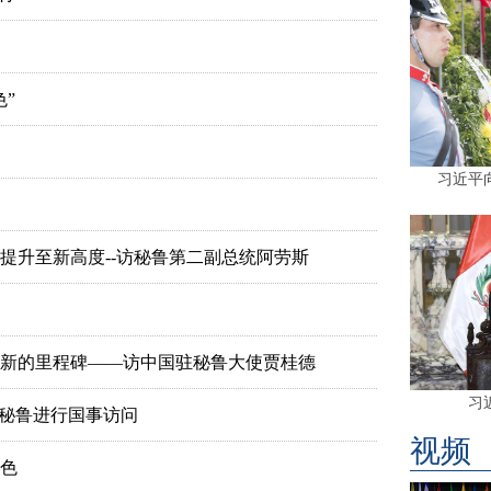
”
习近平
提升至新高度--访秘鲁第二副总统阿劳斯
新的里程碑——访中国驻秘鲁大使贾桂德
习
对秘鲁进行国事访问
视频
色