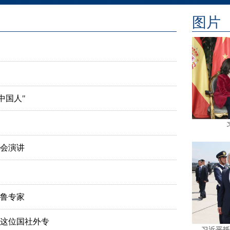
图片
中国人"
会演讲
鲁专家
这位国社外专
习近平抵