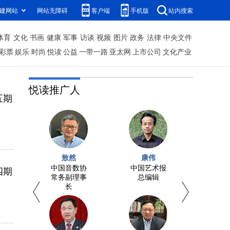
建网站
网站无障碍
客户端
手机版
站内搜索
体育
文化
书画
健康
军事
访谈
视频
图片
政务
法律
中央文件
彩票
娱乐
时尚
悦读
公益
一带一路
亚太网
上市公司
文化产业
悦读推广人
五期
敖然
康伟
彭
工
中国音数协
中国艺术报
曾任
四期
副
常务副理事
总编辑
版投
长
集团
司党
记、