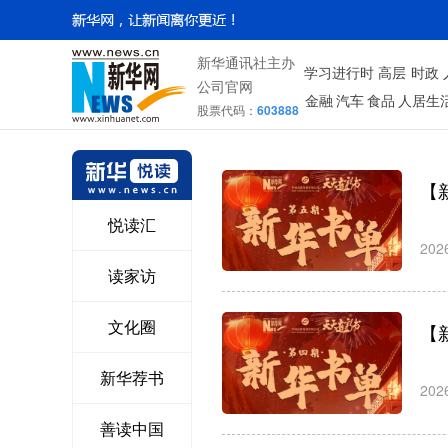
新华通讯社主办
学习进行时
高层
时政
公司官网
金融
汽车
食品
人居生
股票代码：
603888
【
悦读汇
202
读家访
缪立进
文化圈
机械工业出
【
版社党委书
记 董事长
新华荐书
总经理
202
善读中国