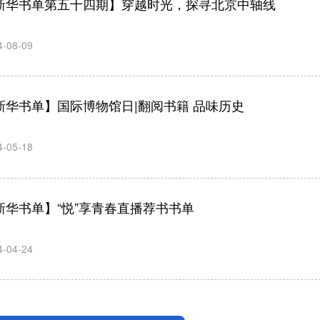
新华书单第五十四期】穿越时光，探寻北京中轴线
4-08-09
新华书单】国际博物馆日|翻阅书籍 品味历史
4-05-18
廖飞：小文创撬动大文化
桑尼森迪杨杰：让玩具“触手可得”，
推动文化出海
走进全球家庭
新华书单】“悦”享青春直播荐书书单
4-04-24