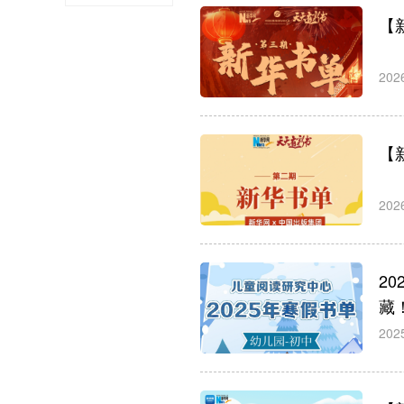
【
李红强
中国美术出
版总社执行
董事（社
202
长）、党委
书记
【
202
2
藏
202