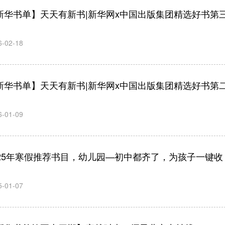
新华书单】天天有新书|新华网x中国出版集团精选好书第
匡乐成
王芳
李岩
新华出版社
外语教学与
国际儒学
社长
研究出版社
合会副会
社长
6-02-18
新华书单】天天有新书|新华网x中国出版集团精选好书第
6-01-09
025年寒假推荐书目，幼儿园—初中都齐了，为孩子一键收
！
5-01-07