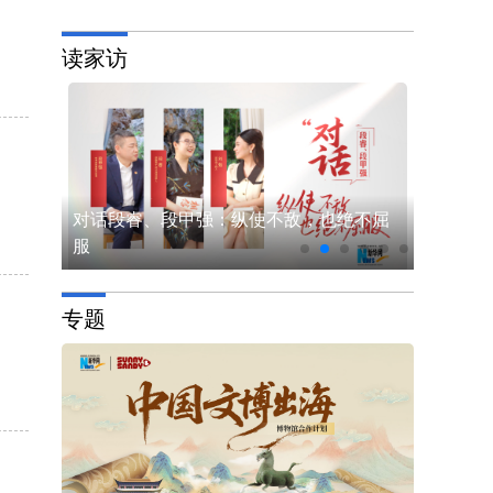
读家访
对话段睿、段甲强：纵使不敌，也绝不屈
让快乐
新华网读
服
润生活
专题