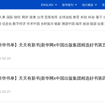
ENGLISH
新华报刊
地方频道
承
人事
国际
财经
网评
港澳
台湾
思客智库
全球连线
教育
科技
科创
量子
活
信息化
数字经济
学术中国
乡村振兴
银龄
溯源中国
城市
旅游
能源
会展
新华书单】天天有新书|新华网x中国出版集团精选好书第
6-02-24
李刚
聂震宁
李奇
北京榆树庄
韬奋基金会
中国机械
新华书单】天天有新书|新华网x中国出版集团精选好书第
投资管理公
第四届理事
业联合会
司董事长兼
长
会长
总经理
6-02-21