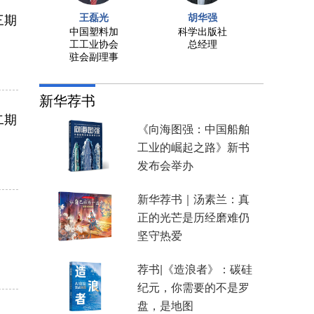
三期
王磊光
胡华强
王
联
中国塑料加
科学出版社
中国
长
工工业协会
总经理
会第
驻会副理事
事会
长
新华荐书
二期
《向海图强：中国船舶
工业的崛起之路》新书
发布会举办
新华荐书｜汤素兰：真
正的光芒是历经磨难仍
坚守热爱
荐书|《造浪者》：碳硅
纪元，你需要的不是罗
盘，是地图