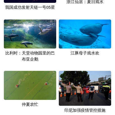
浙江仙居：夏日戏水
我国成功发射天链一号05星
比利时：天堂动物园里的巴
江豚母子戏水欢
布亚企鹅
仲夏农忙
印尼加强疫情管控措施