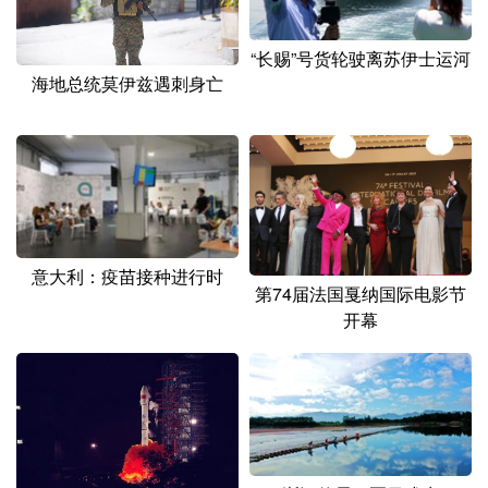
山东
河南
湖北
湖南
广东
广西
海南
重庆
“长赐”号货轮驶离苏伊士运河
海地总统莫伊兹遇刺身亡
四川
贵州
云南
西藏
陕西
甘肃
青海
宁夏
新疆
内蒙古
黑龙江
多语种频道
意大利：疫苗接种进行时
第74届法国戛纳国际电影节
开幕
English
Español
Français
عربى
Русский язык
日本語
한국어
Deutsch
Português