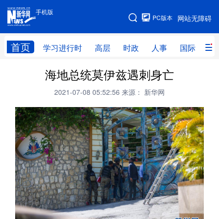
手机版
手机版
PC版本
网站无障碍
网站地图
首页
学习进行时
高层
时政
人事
国际
财
海地总统莫伊兹遇刺身亡
学习进行时
高层
时政
人事
2021-07-08 05:52:56
来源： 新华网
国际
财经
网评
港澳
台湾
思客智库
全球连线
教育
科技
科创
量子
体育
文化
书画
健康
军事
访谈
视频
图片
政务
法律
中央文件
金融
汽车
食品
人居
信息化
数字经济