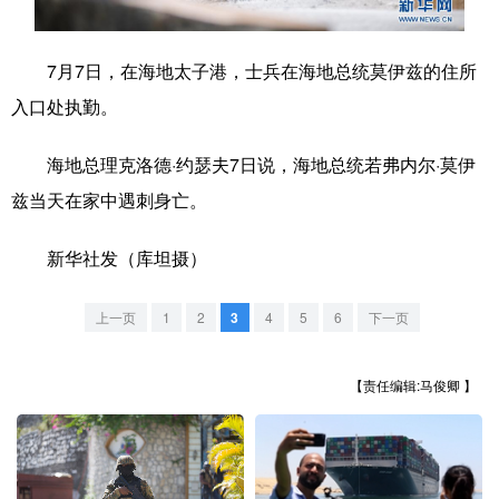
学术中国
乡村振兴
银龄
溯源中国
7月7日，在海地太子港，士兵在海地总统莫伊兹的住所
城市
旅游
能源
会展
入口处执勤。
彩票
娱乐
时尚
悦读
海地总理克洛德·约瑟夫7日说，海地总统若弗内尔·莫伊
公益
一带一路
亚太网
上市公司
兹当天在家中遇刺身亡。
文化产业
新华社发（库坦摄）
地方频道
上一页
1
2
3
4
5
6
下一页
北京
天津
河北
山西
【责任编辑:马俊卿 】
辽宁
吉林
上海
江苏
浙江
安徽
福建
江西