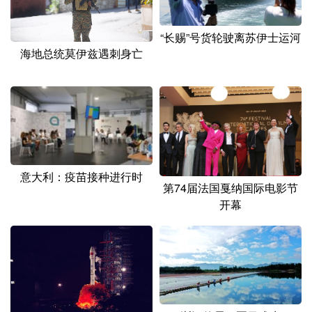
山东
河南
湖北
湖南
广东
广西
海南
重庆
“长赐”号货轮驶离苏伊士运河
海地总统莫伊兹遇刺身亡
四川
贵州
云南
西藏
陕西
甘肃
青海
宁夏
新疆
内蒙古
黑龙江
多语种频道
意大利：疫苗接种进行时
第74届法国戛纳国际电影节
开幕
English
Español
Français
عربى
Русский язык
日本語
한국어
Deutsch
Português