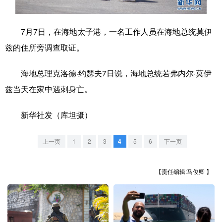
学术中国
乡村振兴
银龄
溯源中国
7月7日，在海地太子港，一名工作人员在海地总统莫伊
城市
旅游
能源
会展
兹的住所旁调查取证。
彩票
娱乐
时尚
悦读
海地总理克洛德·约瑟夫7日说，海地总统若弗内尔·莫伊
公益
一带一路
亚太网
上市公司
兹当天在家中遇刺身亡。
文化产业
新华社发（库坦摄）
地方频道
上一页
1
2
3
4
5
6
下一页
北京
天津
河北
山西
【责任编辑:马俊卿 】
辽宁
吉林
上海
江苏
浙江
安徽
福建
江西