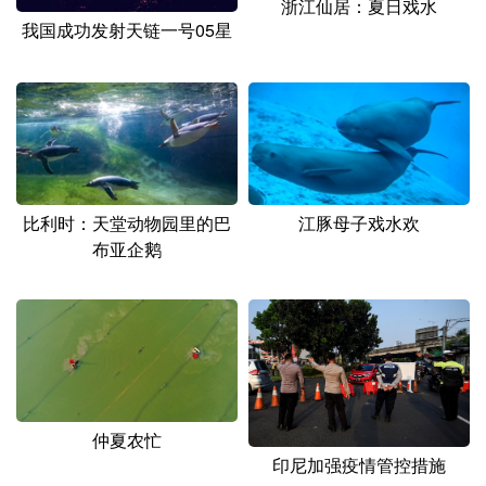
浙江仙居：夏日戏水
我国成功发射天链一号05星
比利时：天堂动物园里的巴
江豚母子戏水欢
布亚企鹅
仲夏农忙
印尼加强疫情管控措施