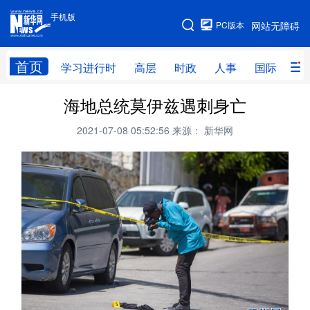
手机版
手机版
PC版本
网站无障碍
网站地图
首页
学习进行时
高层
时政
人事
国际
财
海地总统莫伊兹遇刺身亡
学习进行时
高层
时政
人事
2021-07-08 05:52:56
来源： 新华网
国际
财经
网评
港澳
台湾
思客智库
全球连线
教育
科技
科创
量子
体育
文化
书画
健康
军事
访谈
视频
图片
政务
法律
中央文件
金融
汽车
食品
人居
信息化
数字经济