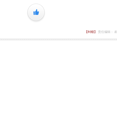
+1
【纠错】
责任编辑： 