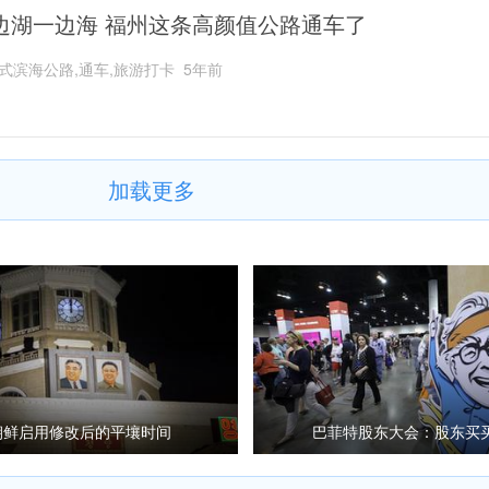
边湖一边海 福州这条高颜值公路通车了
式滨海公路,通车,旅游打卡
5年前
加载更多
朝鲜启用修改后的平壤时间
巴菲特股东大会：股东买