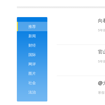
向
推荐
5年
新闻
财经
官
国际
5年
网评
图片
@
社会
法治
寒假