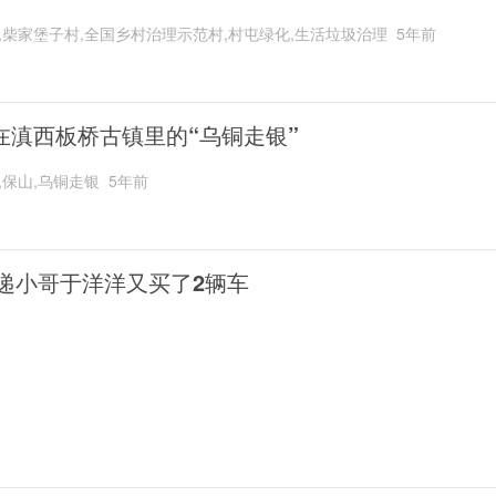
,柴家堡子村,全国乡村治理示范村,村屯绿化,生活垃圾治理
5年前
在滇西板桥古镇里的“乌铜走银”
,保山,乌铜走银
5年前
递小哥于洋洋又买了2辆车