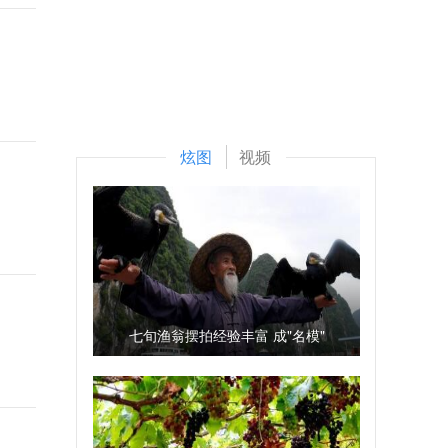
炫图
视频
七旬渔翁摆拍经验丰富 成"名模"