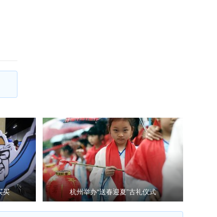
买买
杭州举办“送春迎夏”古礼仪式