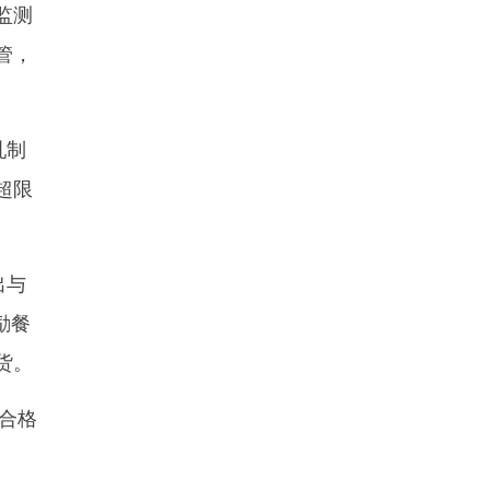
监测
管，
乳制
超限
出与
励餐
货。
合格