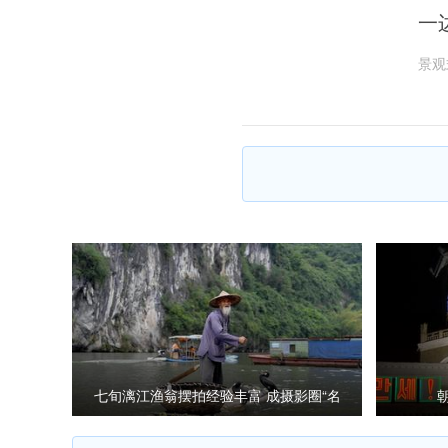
一
景观
七旬漓江渔翁摆拍经验丰富 成摄影圈“名
模”