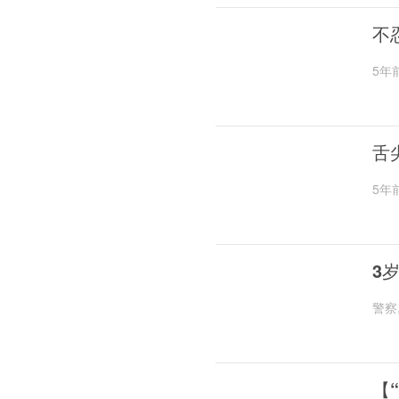
不
5年
舌
5年
3
警察
【