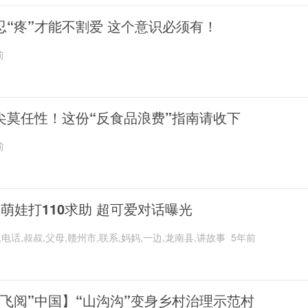
忍“疼”才能不割爱 这个意识必须有！
前
尖莫任性！这份“反食品浪费”指南请收下
前
岁萌娃打110求助 超可爱对话曝光
,电话,叔叔,父母,赣州市,联系,妈妈,一边,龙南县,讲故事
5年前
“飞阅”中国】“山沟沟”变身乡村治理示范村