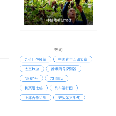
种植葡萄促增收
热词
九价HPV疫苗
中国青年五四奖章
太空旅游
嫦娥四号探测器
“洞察”号
731部队
机票退改签
列车运行图
上海合作组织
诺贝尔文学奖