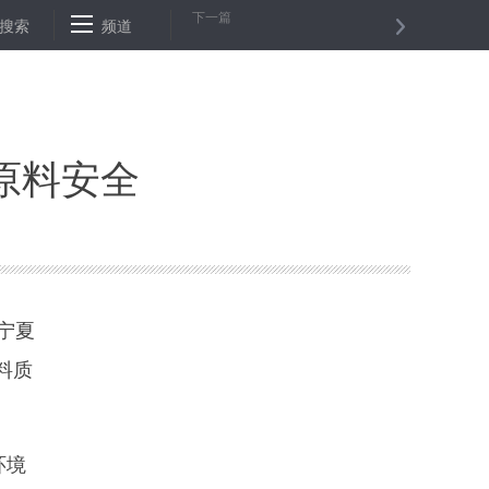
下一篇
举行年度规模最大的成吉思汗祭祀活动
搜索
频道
穷在深山有“远亲”
专访：
原料安全
宁夏
料质
环境