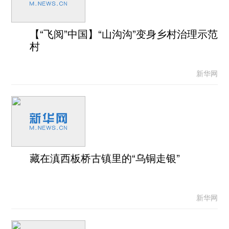
【“飞阅”中国】“山沟沟”变身乡村治理示范
村
新华网
藏在滇西板桥古镇里的“乌铜走银”
新华网