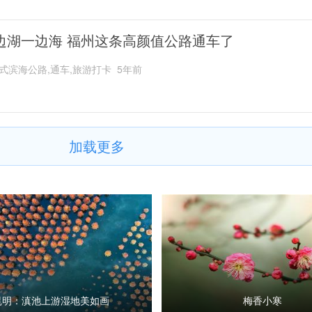
边湖一边海 福州这条高颜值公路通车了
式滨海公路,通车,旅游打卡
5年前
加载更多
昆明：滇池上游湿地美如画
梅香小寒