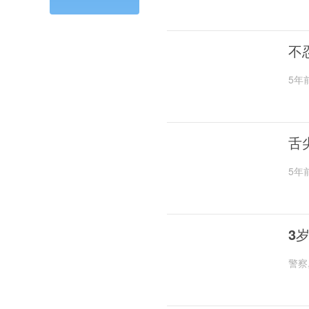
不
5年
舌
5年
3
警察