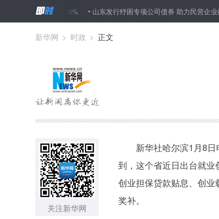
单环比下降1.0%
山东发行纾困专项公司债券 助力民营企业融资
新华网
>
时政
>
正文
新华社哈尔滨1月8日电
到，这个省近日出台就业
创业担保贷款贴息、创业
奖补。
关注新华网