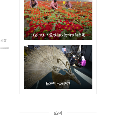
江苏海安：盆栽植物俏销节前市场
张樵苏
秸秆织出增收路
热词