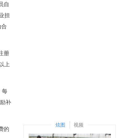
员自
业担
动合
注册
以上
，每
奖励补
炫图
视频
费的