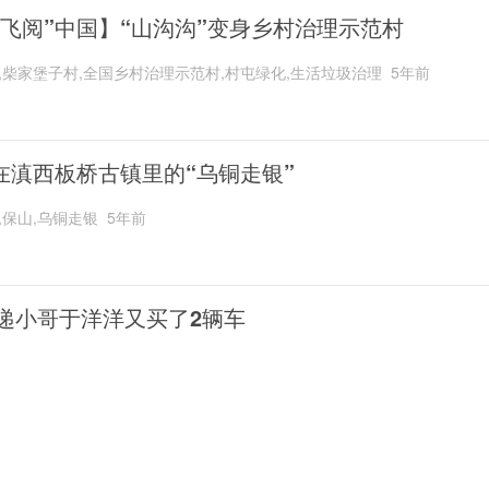
“飞阅”中国】“山沟沟”变身乡村治理示范村
,柴家堡子村,全国乡村治理示范村,村屯绿化,生活垃圾治理
5年前
在滇西板桥古镇里的“乌铜走银”
,保山,乌铜走银
5年前
递小哥于洋洋又买了2辆车