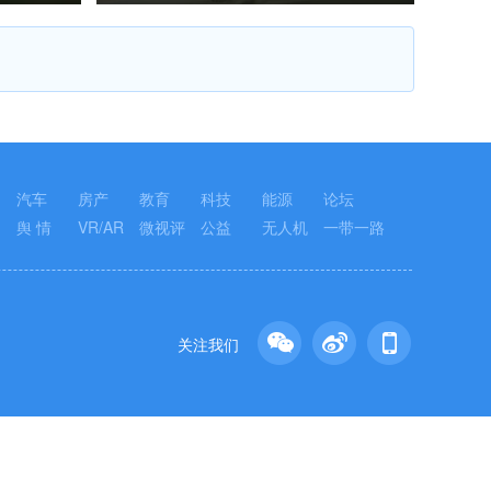
汽车
房产
教育
科技
能源
论坛
舆 情
VR/AR
微视评
公益
无人机
一带一路
关注我们