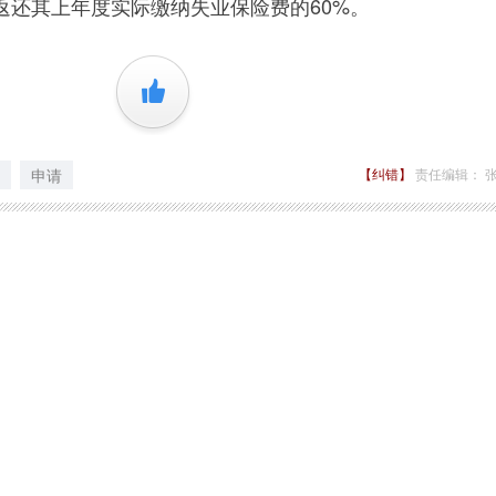
返还其上年度实际缴纳失业保险费的60%。
+1
申请
【纠错】
责任编辑： 