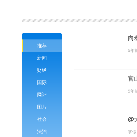
向
推荐
5年
新闻
财经
官
国际
5年
网评
图片
@
社会
法治
寒假