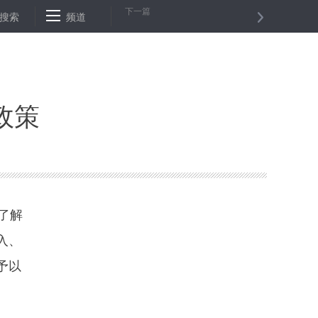
下一篇
号长？官方揭秘来了
搜索
频道
巨晓林：创新永无止境
贵州“扶贫车间”让
政策
了解
入、
予以