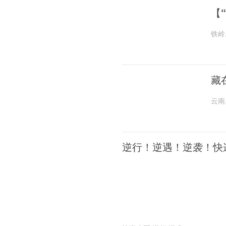
【
铁岭
藏
云南
逆行！逆遇！逆袭！快