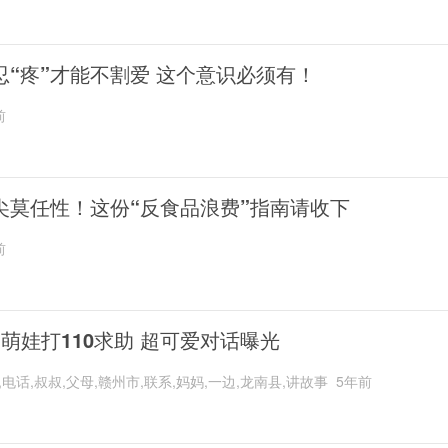
忍“疼”才能不割爱 这个意识必须有！
前
尖莫任性！这份“反食品浪费”指南请收下
前
岁萌娃打110求助 超可爱对话曝光
,电话,叔叔,父母,赣州市,联系,妈妈,一边,龙南县,讲故事
5年前