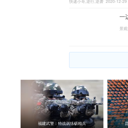
快递小哥,逆行,逆袭
2020-12-29
一
景观
福建武警：特战训练砺精兵