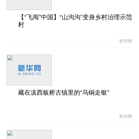
【“飞阅”中国】“山沟沟”变身乡村治理示范
村
新华网
藏在滇西板桥古镇里的“乌铜走银”
新华网