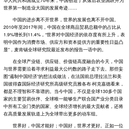
华人民共和国成立70年来，中国创造了从落后农业国跃升为
世界第一制造业大国的发展奇迹……
中国的进步离不开世界，世界的发展也离不开中国。
2010年至2017年间，中国在全球商品贸易总额中的占比从
1.9%增长到11.4%，“世界对中国经济的依存度有所上升，表
明中国作为消费市场、供应方和资本提供方的重要性日益凸
显”，麦肯锡全球研究院最近发布的报告一语中的。
在全球产业链、供应链、价值链高度融合的今天，中国
与世界需要沿着寻求利益最大公约数的路子走下去。那些妄
图“遏制中国经济”的想法或做法，在法国前总理拉法兰和美
国彼得森国际经济研究所高级研究员雅各布·柯克嘉德看来，
都是不理智和不靠谱的。当今中国，不仅是全球130多个国
家的主要贸易伙伴、全球唯一能够生产联合国产业分类目录
中所有工业门类的国家、全球经济增长的最大贡献者，还将
在高质量发展轨道上为全球带出更多的动车组。
世界好，中国才能好；中国好，世界才更好。正如一位