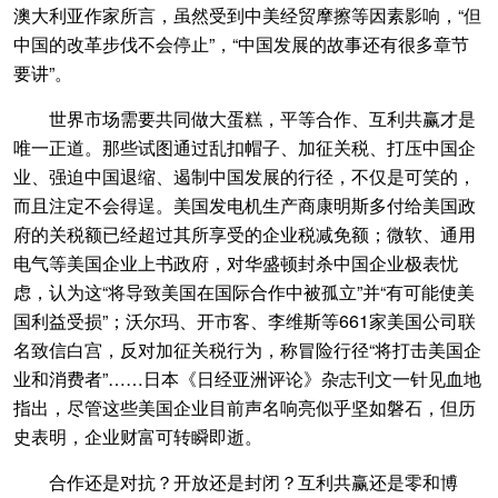
澳大利亚作家所言，虽然受到中美经贸摩擦等因素影响，“但
中国的改革步伐不会停止”，“中国发展的故事还有很多章节
要讲”。
世界市场需要共同做大蛋糕，平等合作、互利共赢才是
唯一正道。那些试图通过乱扣帽子、加征关税、打压中国企
业、强迫中国退缩、遏制中国发展的行径，不仅是可笑的，
而且注定不会得逞。美国发电机生产商康明斯多付给美国政
府的关税额已经超过其所享受的企业税减免额；微软、通用
电气等美国企业上书政府，对华盛顿封杀中国企业极表忧
虑，认为这“将导致美国在国际合作中被孤立”并“有可能使美
国利益受损”；沃尔玛、开市客、李维斯等661家美国公司联
名致信白宫，反对加征关税行为，称冒险行径“将打击美国企
业和消费者”……日本《日经亚洲评论》杂志刊文一针见血地
指出，尽管这些美国企业目前声名响亮似乎坚如磐石，但历
史表明，企业财富可转瞬即逝。
合作还是对抗？开放还是封闭？互利共赢还是零和博