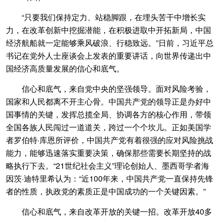
“只要我们保持定力、站稳脚跟，在埋头苦干中增长实
力，在改革创新中挖掘潜能，在积极进取中开拓新局，中国
经济航船就一定能够乘风破浪、行稳致远。”日前，习近平总
书记在党外人士座谈会上发表的重要讲话，向世界传递出中
国经济高质量发展的信心和底气。
信心和底气，来自党中央的坚强领导。面对风险考验，
国家和人民都离不开主心骨。中国共产党的领导正是办好中
国事情的关键，发挥总揽全局、协调各方的核心作用，带领
全国各族人民闯过一道道关，跨过一个个坎儿。正如美国学
者罗伯特·库恩所评价，中国共产党有着很强的应对风险挑战
能力，能够迅速落实重要决策，确保那些需要长期坚持的战
略执行下去。“21世纪社会主义”理论创始人、墨西哥学者海
因茨·迪特里希认为：“近100年来，中国共产党一直保持先锋
者的性质，执政党的素质正是中国成功的一个关键因素。”
信心和底气，来自改革开放的关键一招。改革开放40多