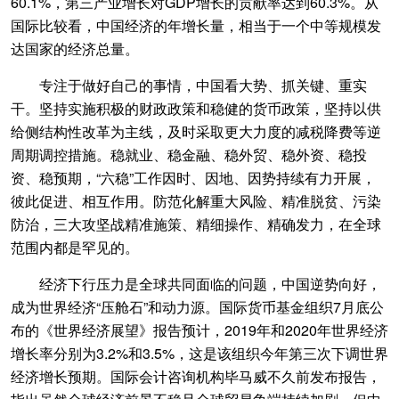
60.1%，第三产业增长对GDP增长的贡献率达到60.3%。从
国际比较看，中国经济的年增长量，相当于一个中等规模发
达国家的经济总量。
专注于做好自己的事情，中国看大势、抓关键、重实
干。坚持实施积极的财政政策和稳健的货币政策，坚持以供
给侧结构性改革为主线，及时采取更大力度的减税降费等逆
周期调控措施。稳就业、稳金融、稳外贸、稳外资、稳投
资、稳预期，“六稳”工作因时、因地、因势持续有力开展，
彼此促进、相互作用。防范化解重大风险、精准脱贫、污染
防治，三大攻坚战精准施策、精细操作、精确发力，在全球
范围内都是罕见的。
经济下行压力是全球共同面临的问题，中国逆势向好，
成为世界经济“压舱石”和动力源。国际货币基金组织7月底公
布的《世界经济展望》报告预计，2019年和2020年世界经济
增长率分别为3.2%和3.5%，这是该组织今年第三次下调世界
经济增长预期。国际会计咨询机构毕马威不久前发布报告，