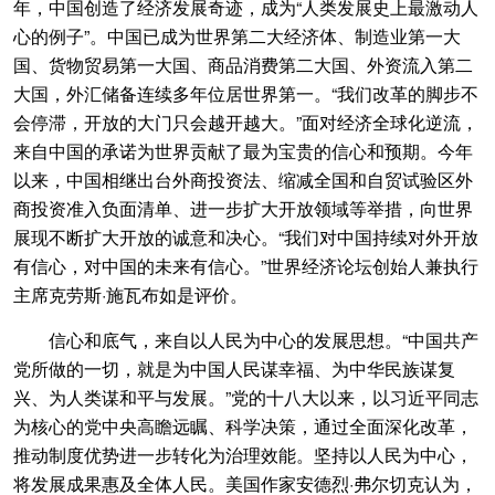
年，中国创造了经济发展奇迹，成为“人类发展史上最激动人
心的例子”。中国已成为世界第二大经济体、制造业第一大
国、货物贸易第一大国、商品消费第二大国、外资流入第二
大国，外汇储备连续多年位居世界第一。“我们改革的脚步不
会停滞，开放的大门只会越开越大。”面对经济全球化逆流，
来自中国的承诺为世界贡献了最为宝贵的信心和预期。今年
以来，中国相继出台外商投资法、缩减全国和自贸试验区外
商投资准入负面清单、进一步扩大开放领域等举措，向世界
展现不断扩大开放的诚意和决心。“我们对中国持续对外开放
有信心，对中国的未来有信心。”世界经济论坛创始人兼执行
主席克劳斯·施瓦布如是评价。
信心和底气，来自以人民为中心的发展思想。“中国共产
党所做的一切，就是为中国人民谋幸福、为中华民族谋复
兴、为人类谋和平与发展。”党的十八大以来，以习近平同志
为核心的党中央高瞻远瞩、科学决策，通过全面深化改革，
推动制度优势进一步转化为治理效能。坚持以人民为中心，
将发展成果惠及全体人民。美国作家安德烈·弗尔切克认为，