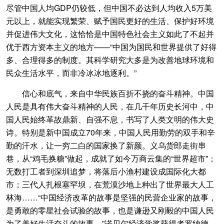
尽管中国人均GDP仍较低，但中国不必达到人均收入5万美
元以上，就能实现繁荣、赋予国民更好的生活、保护好环境
并促进伟大文化，这恰恰是中国特色社会主义如此了不起并
优于西方资本主义的地方——“中国为国民和世界提供了好得
多、合理得多的制度。其科学研究大多是为改善地球环境和
民众生活水平，而非冷冰冰地逐利。”
信心和底气，来自中华民族百折不挠的奋斗精神。中国
人民是具有伟大奋斗精神的人民，在几千年历史长河中，中
国人民始终革故鼎新、自强不息，书写了人类文明的伟大史
诗。特别是新中国成立70年来，中国人民用勤劳的双手和辛
勤的汗水，让一穷二白的国家换了新颜。义乌货郎走街串
巷，从“鸡毛换糖”做起，成就了如今万商云集的“世界超市”；
无数打工者到深圳追梦，将落后小渔村建设成国际化大都
市；三代人扎根塞罕坝，在荒漠沙地上种出了世界最大人工
林海……“中国经济改革的故事是坚强的民营企业家的故事，
是勇敢的零星社会试验的故事，也是谦逊又刚毅的中国人民
为了美好生活奋斗的故事。”诺贝尔经济学奖获得者罗纳德·