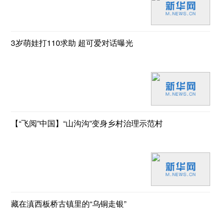
3岁萌娃打110求助 超可爱对话曝光
【“飞阅”中国】“山沟沟”变身乡村治理示范村
藏在滇西板桥古镇里的“乌铜走银”