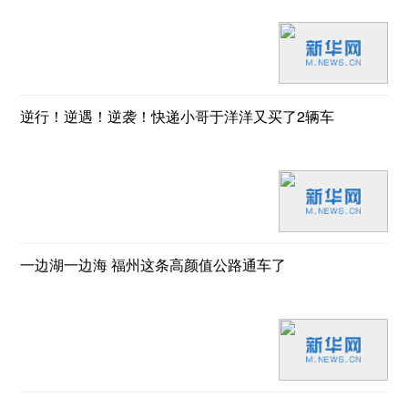
逆行！逆遇！逆袭！快递小哥于洋洋又买了2辆车
一边湖一边海 福州这条高颜值公路通车了