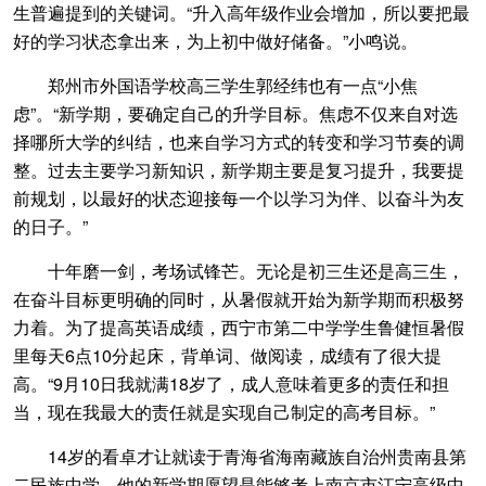
生普遍提到的关键词。“升入高年级作业会增加，所以要把最
好的学习状态拿出来，为上初中做好储备。”小鸣说。
郑州市外国语学校高三学生郭经纬也有一点“小焦
虑”。“新学期，要确定自己的升学目标。焦虑不仅来自对选
择哪所大学的纠结，也来自学习方式的转变和学习节奏的调
整。过去主要学习新知识，新学期主要是复习提升，我要提
前规划，以最好的状态迎接每一个以学习为伴、以奋斗为友
的日子。”
十年磨一剑，考场试锋芒。无论是初三生还是高三生，
在奋斗目标更明确的同时，从暑假就开始为新学期而积极努
力着。为了提高英语成绩，西宁市第二中学学生鲁健恒暑假
里每天6点10分起床，背单词、做阅读，成绩有了很大提
高。“9月10日我就满18岁了，成人意味着更多的责任和担
当，现在我最大的责任就是实现自己制定的高考目标。”
14岁的看卓才让就读于青海省海南藏族自治州贵南县第
二民族中学，他的新学期愿望是能够考上南京市江宁高级中