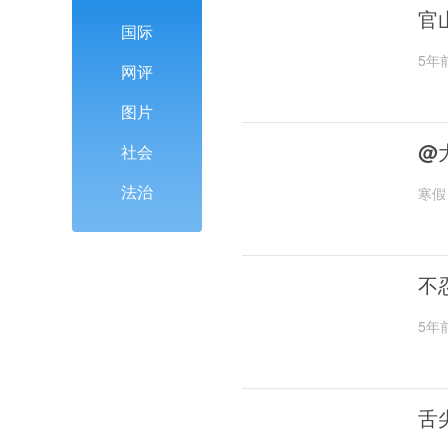
官
国际
5年
网评
图片
@
社会
法治
寒假
不
5年
舌