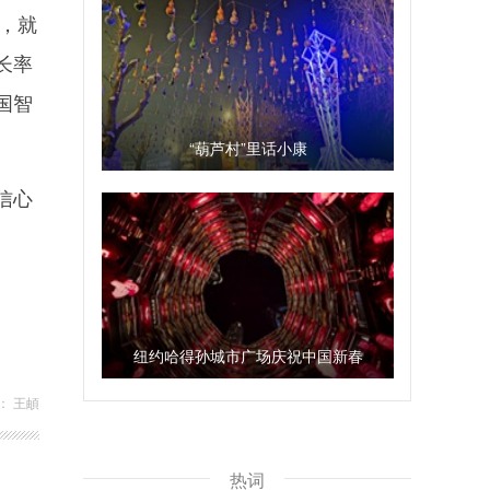
，就
长率
国智
“葫芦村”里话小康
信心
纽约哈得孙城市广场庆祝中国新春
： 王頔
热词