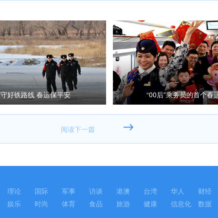
守好铁路线 春运保平安
“00后”乘务员的首个春
理论
国际
军事
访谈
港澳
台湾
华人
财经
娱乐
时尚
体育
食品
旅游
健康
信息化
数据