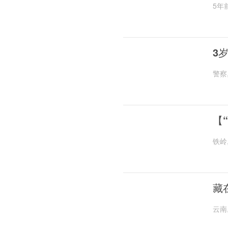
5年
3
警察
【
铁岭
藏
云南