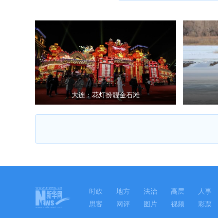
大连：花灯扮靓金石滩
时政
地方
法治
高层
人事
思客
网评
图片
视频
彩票