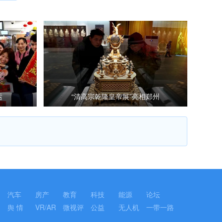
运
“清高宗乾隆皇帝展”亮相郑州
汽车
房产
教育
科技
能源
论坛
舆 情
VR/AR
微视评
公益
无人机
一带一路