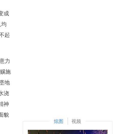
变成
人均
不起
意力
恩赐施
垄地
水浇
精神
面貌
炫图
视频