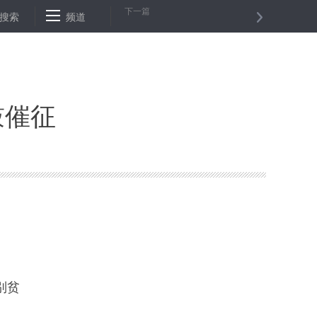
下一篇
株新型冠状病毒毒种，它长这样！
搜索
频道
本土年货、健康消费大受欢迎——
鼓催征
别贫
。