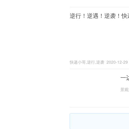
逆行！逆遇！逆袭！快
快递小哥,逆行,逆袭
2020-12-29
一
景观