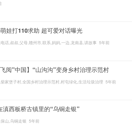
前
岁萌娃打110求助 超可爱对话曝光
,电话,叔叔,父母,赣州市,联系,妈妈,一边,龙南县,讲故事
5年前
“飞阅”中国】“山沟沟”变身乡村治理示范村
,柴家堡子村,全国乡村治理示范村,村屯绿化,生活垃圾治理
5年前
在滇西板桥古镇里的“乌铜走银”
,保山,乌铜走银
5年前