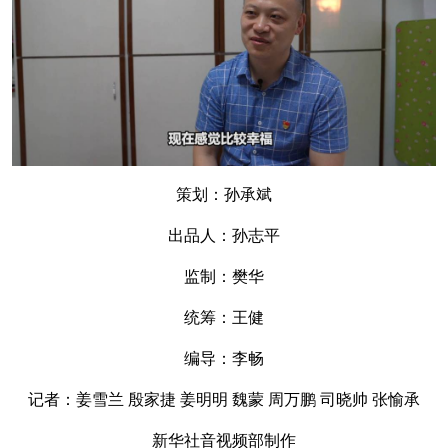
策划：孙承斌
出品人：孙志平
监制：樊华
统筹：王健
编导：李畅
记者：姜雪兰 殷家捷 姜明明 魏蒙 周万鹏 司晓帅 张愉承
新华社音视频部制作