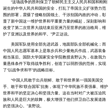
“这场战争的胜利保卫了朝鲜民主主义人民共和国和刚刚
诞生的中华人民共和国的安全，打乱了帝国主义扩张势力范
围的部署，震慑了侵略别国领土、干涉别国内政的冲动，彰
显了新中国这一维护世界和平重要力量的崛起，深刻影响和
改变了第二次世界大战结束后亚洲乃至世界的政治格局，维
护了亚洲以及世界的和平。”尹正达说。
美国军队使用全部先进武器，地面部队全部机械化；而
中国人民志愿军基本上是靠步兵和少量炮兵作战，武器装备
相当落后。国防大学国家安全学院教授袁野认为，在敌我力
量悬殊条件下取得战争胜利，创造了以弱胜强的范例，实现
了“以战争求和平”的战略目标。
“中国人民敢于出兵朝鲜、敢于和世界第一强国美国交
手、敢于和‘联合国军’抗衡，体现了中华民族不畏强暴、维护
世界和平的坚定决心和坚强力量。这在当时对广大被压迫民
族和人民是巨大的鼓舞，极大增强了他们捍卫自己发展道路
的坚强决心。”袁野说。