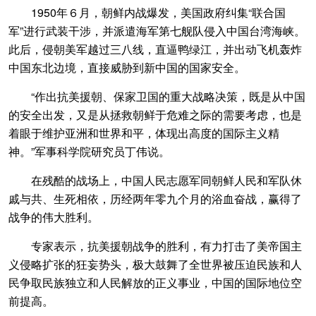
1950年６月，朝鲜内战爆发，美国政府纠集“联合国
军”进行武装干涉，并派遣海军第七舰队侵入中国台湾海峡。
此后，侵朝美军越过三八线，直逼鸭绿江，并出动飞机轰炸
中国东北边境，直接威胁到新中国的国家安全。
“作出抗美援朝、保家卫国的重大战略决策，既是从中国
的安全出发，又是从拯救朝鲜于危难之际的需要考虑，也是
着眼于维护亚洲和世界和平，体现出高度的国际主义精
神。”军事科学院研究员丁伟说。
在残酷的战场上，中国人民志愿军同朝鲜人民和军队休
戚与共、生死相依，历经两年零九个月的浴血奋战，赢得了
战争的伟大胜利。
专家表示，抗美援朝战争的胜利，有力打击了美帝国主
义侵略扩张的狂妄势头，极大鼓舞了全世界被压迫民族和人
民争取民族独立和人民解放的正义事业，中国的国际地位空
前提高。