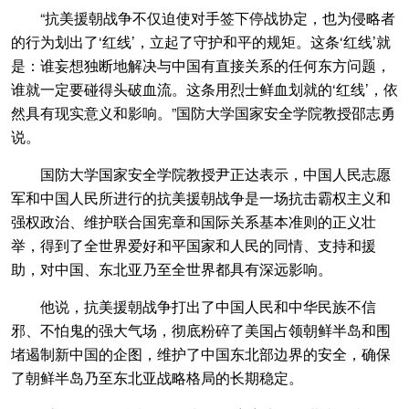
“抗美援朝战争不仅迫使对手签下停战协定，也为侵略者
的行为划出了‘红线’，立起了守护和平的规矩。这条‘红线’就
是：谁妄想独断地解决与中国有直接关系的任何东方问题，
谁就一定要碰得头破血流。这条用烈士鲜血划就的‘红线’，依
然具有现实意义和影响。”国防大学国家安全学院教授邵志勇
说。
国防大学国家安全学院教授尹正达表示，中国人民志愿
军和中国人民所进行的抗美援朝战争是一场抗击霸权主义和
强权政治、维护联合国宪章和国际关系基本准则的正义壮
举，得到了全世界爱好和平国家和人民的同情、支持和援
助，对中国、东北亚乃至全世界都具有深远影响。
他说，抗美援朝战争打出了中国人民和中华民族不信
邪、不怕鬼的强大气场，彻底粉碎了美国占领朝鲜半岛和围
堵遏制新中国的企图，维护了中国东北部边界的安全，确保
了朝鲜半岛乃至东北亚战略格局的长期稳定。