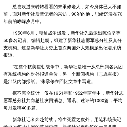
总喜欢过来转转看看的朱承修老人，如今身体已大不如
前，面对新华社后辈记者的采访，90岁的他，思绪沉浸在70
年前的峥嵘岁月中。
1950年6月，朝鲜战争爆发，新华社先后派出陈伯坚等
50多名记者、编辑赴朝，组建了新华社志愿军总分社及其分
支机构。这是新华社历史上首次向国外大规模派出记者采访
报道。
“在整个抗美援朝战争中，新华社是唯一从总部到各兵团
有系统机构的对外报道单位，另一个新闻机构《志愿军报》
是部队内部报纸。”朱承修在回忆文章中写道。
据不完全统计，仅在1951年和1952年两年中，新华社志
愿军总分社共向总社发回消息、通讯、述评约1000篇，平均
每月发稿40多篇。
新华社记者奔赴前线，将生死置之度外，用笔和镜头记
录那段气壮山河的英雄史诗。新华社发自朝鲜的一条条电