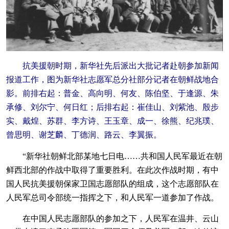
抗美援朝时期，新华社先后派出大批记者赴朝参加新闻
报道工作，图为新华社志愿军总分社部分记者在朝鲜战地合
影。前排右起：普金、高向明、何友、陈伯坚、于逢源、朱
承修、刘尔宁、何日红；后排右起：崔佳山、刘紫池、殷步
实、戴煌、苏群、李方诗、王玉章、成一、徐熊、纪兆璞、
曾思明、谢芝麟、丁德润、路云、李翼振。
“新华社朝鲜北部某地七日电……共和国人民军最近在朝
鲜西北部的作战中取得了重要胜利。在此次作战时期，有中
国人民抗美援朝保家卫国志愿部队的组成，这个志愿部队在
人民军总司令部统一指挥之下，和人民军一道参加了作战。
在中国人民志愿部队的参加之下，人民军在温井、云山