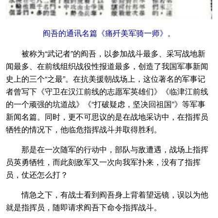
阎吾的通讯名篇《痛歼美军骑一师》。
被称为“武记者”的阎吾，以参加战斗最多、采写战地新
闻最多、在前线组织战役性报道最多，创造了我国军事新闻
史上的三个“之最”。在抗美援朝战场上，这位著名的军事记
者曾写下《守卫在汉江前线的志愿军英雄们》《临津江前线
的一个顽强的坑道战》《“打破疑虑，坚决回祖国”》等军事
新闻名篇。同时，更不可思议的是在战地采访中，在指挥员
牺牲的情况下，他临危指挥战斗并取得胜利。
那是在一次随军的行动中，部队与敌遭遇，战场上指挥
员英勇牺牲，而此刻敌军又一次向我军扑来，没有了指挥
员，仗还怎么打？
情急之下，有战士看到阎吾身上背着望远镜，误以为他
就是指挥员，随即请求阎吾下命令指挥战斗。