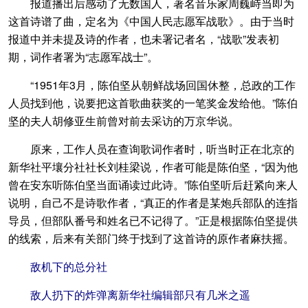
报道播出后感动了无数国人，著名音乐家周巍峙当即为
这首诗谱了曲，定名为《中国人民志愿军战歌》。由于当时
报道中并未提及诗的作者，也未署记者名，“战歌”发表初
期，词作者署为“志愿军战士”。
“1951年3月，陈伯坚从朝鲜战场回国休整，总政的工作
人员找到他，说要把这首歌曲获奖的一笔奖金发给他。”陈伯
坚的夫人胡修亚生前曾对前去采访的万京华说。
原来，工作人员在查询歌词作者时，听当时正在北京的
新华社平壤分社社长刘桂梁说，作者可能是陈伯坚，“因为他
曾在安东听陈伯坚当面诵读过此诗。”陈伯坚听后赶紧向来人
说明，自己不是诗歌作者，“真正的作者是某炮兵部队的连指
导员，但部队番号和姓名已不记得了。”正是根据陈伯坚提供
的线索，后来有关部门终于找到了这首诗的原作者麻扶摇。
敌机下的总分社
敌人扔下的炸弹离新华社编辑部只有几米之遥