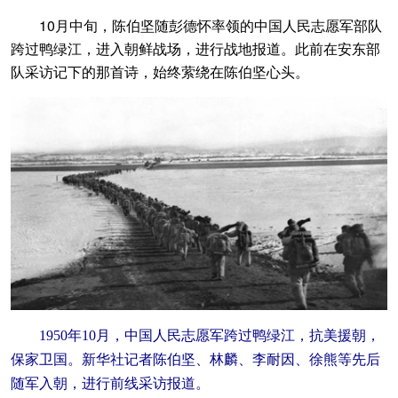
10月中旬，陈伯坚随彭德怀率领的中国人民志愿军部队
跨过鸭绿江，进入朝鲜战场，进行战地报道。此前在安东部
队采访记下的那首诗，始终萦绕在陈伯坚心头。
1950年10月，中国人民志愿军跨过鸭绿江，抗美援朝，
保家卫国。新华社记者陈伯坚、林麟、李耐因、徐熊等先后
随军入朝，进行前线采访报道。