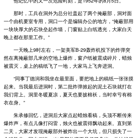
他记忆中的又一次危险时刻，是1952年的8月5日。
那时，工兵在洞外为总分社盖起了两个掩蔽部，洞对面
一个由机要室专用，洞口一个是编辑办公的地方，“掩蔽部用
一块块厚大的石块垒起作墙，门窗贴上白纸透光，大家白天
晚上都在那里工作。”
一天晚上9时左右，一架美军B-29轰炸机投下的炸弹突
然在离掩蔽部几米的空地上爆炸，窗户纸被震成碎片，蜡烛
被震灭，桌上的稿纸飞了一地，大家马上飞奔进洞。
“同事丁德润和我坐在最里面，要把地上的稿纸一张张摸
起来。当我最后进洞时，第二批炸弹掀起的泥土石块就打在
我们背上。洞里冬暖夏凉，夏天也要披棉袄，当时幸亏有棉
衣在身。”
朱承修回忆，进洞后大家点起蜡烛看稿，头顶不断传来
爆炸声，有点儿像打闷雷，烛火也被震得飘动起来。直到第
二天，大家才发现掩蔽部外被炸出一个大坑，但只损失了一