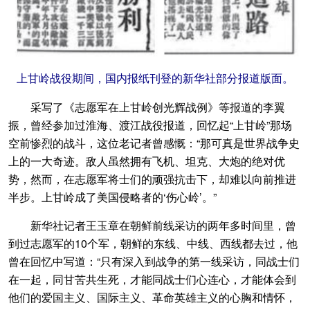
上甘岭战役期间，国内报纸刊登的新华社部分报道版面。
采写了《志愿军在上甘岭创光辉战例》等报道的李翼
振，曾经参加过淮海、渡江战役报道，回忆起“上甘岭”那场
空前惨烈的战斗，这位老记者曾感慨：“那可真是世界战争史
上的一大奇迹。敌人虽然拥有飞机、坦克、大炮的绝对优
势，然而，在志愿军将士们的顽强抗击下，却难以向前推进
半步。上甘岭成了美国侵略者的‘伤心岭’。”
新华社记者王玉章在朝鲜前线采访的两年多时间里，曾
到过志愿军的10个军，朝鲜的东线、中线、西线都去过，他
曾在回忆中写道：“只有深入到战争的第一线采访，同战士们
在一起，同甘苦共生死，才能同战士们心连心，才能体会到
他们的爱国主义、国际主义、革命英雄主义的心胸和情怀，