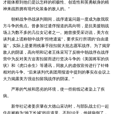
才能体察到他们是以怎样的积极性、创造性和英勇献身的精
神来战胜拥有现代化装备的敌人的。”
朝鲜战争停战谈判期间，战俘遣返问题一度成为敌我双
方斗争的焦点。曾参加过遣俘报道的高向明，是抗美援朝战
场上为数不多的几位女记者之一。她曾接受采访说，美方在
谈判桌上谎称朝中战俘“拒绝遣返”，要求实行所谓的“自由遣
返”，实际上是要用残暴手段扣留大批志愿军战俘。为了揭穿
敌人的阴谋，高向明和记者王殊采写了反映中朝战俘在战俘
营中为反对美方迫害扣留而进行坚决斗争的《美国将军的供
状》和《虎口余生》等通讯，同敌人的虚假宣传进行了针锋
相对的斗争。“后来谈判代表团用报道中提到的事实在会议上
大力揭露美方强迫扣留我战俘的阴谋。”
严寒的气候和恶劣的环境，使一些前线记者染上了疾
病。
新华社记者姜庆肇在大德山采访时，与部队战士们一起
住在被称为“地下长城”的坑道里。不到10天，他就病倒了，