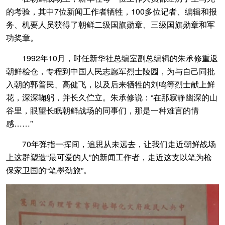
的考验，其中7位新闻工作者牺牲，100多位记者、编辑和报
务、机要人员获得了朝鲜二级国旗勋章、三级国旗勋章和军
功奖章。
1992年10月，时任新华社总编室副总编辑的朱承修重返
朝鲜桧仓，专程到中国人民志愿军烈士陵园，为与自己同批
入朝的郭普民、高健飞，以及后来牺牲的刘鸣等烈士献上鲜
花，深深鞠躬，并长久伫立。朱承修说：“在那寂静幽深的山
谷里，眼望长眠朝鲜战场的同事们，那是一种难言的情
感……”
70年弹指一挥间，追思从未远去，让我们走近朝鲜战场
上这群塑造“最可爱的人”的新闻工作者，走近这支以笔为枪
保家卫国的“笔墨劲旅”。