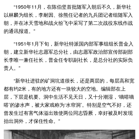
“1950年11月，在陈伯坚首批随军入朝后不久，新华社
以林麟为组长，李耐因、徐熊任记者的九兵团记者组随军入
朝，并在冰天雪地和战火纷飞中采写了第二次战役东线作战
的通讯报道。”
“1951年1月下旬，新华社特派国内部军事组组长普金入
朝，建立新华社志愿军总分社，由志愿军政治部宣传部副部
长李唯一兼任社长，普金任专职副社长，是总分社的实际负
责人。”
“新华社进驻的矿洞坑道很长，还是两层的，每层高和宽
都有约2米，有的地方还有一块较大的空地。编辑部在上
层，下层是机要。洞中生活不见天日，又十分潮湿，‘嘀嗒嘀
嗒’的渗水声，被大家戏称为‘水帘洞’。特别是空气不好，还
曾发生过有害气体溢出致使两位同志昏厥，幸好被及时发现
抬出洞外，才保住性命。”