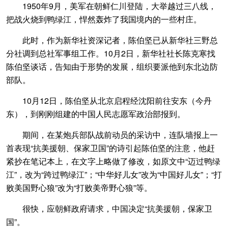
1950年9月，美军在朝鲜仁川登陆，大举越过三八线，
把战火烧到鸭绿江，悍然轰炸了我国境内的一些村庄。
此时，作为新华社资深记者，陈伯坚已从新华社三野总
分社调到总社军事组工作。10月2日，新华社社长陈克寒找
陈伯坚谈话，告知由于形势的发展，组织要派他到东北边防
部队。
10月12日，陈伯坚从北京启程经沈阳前往安东（今丹
东），到刚刚组建的中国人民志愿军政治部报到。
期间，在某炮兵部队战前动员的采访中，连队墙报上一
首表现“抗美援朝、保家卫国”的诗引起陈伯坚的注意，他赶
紧抄在笔记本上，在文字上略做了修改，如原文中“迈过鸭绿
江”，改为“跨过鸭绿江”；“中华好儿女”改为“中国好儿女”；“打
败美国野心狼”改为“打败美帝野心狼”等。
很快，应朝鲜政府请求，中国决定“抗美援朝，保家卫
国”。