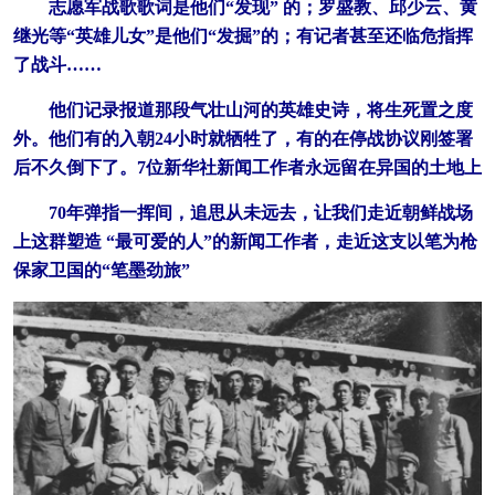
志愿军战歌歌词是他们“发现” 的；罗盛教、邱少云、黄
继光等“英雄儿女”是他们“发掘”的；有记者甚至还临危指挥
了战斗……
他们记录报道那段气壮山河的英雄史诗，将生死置之度
外。他们有的入朝24小时就牺牲了，有的在停战协议刚签署
后不久倒下了。7位新华社新闻工作者永远留在异国的土地上
70年弹指一挥间，追思从未远去，让我们走近朝鲜战场
上这群塑造 “最可爱的人”的新闻工作者，走近这支以笔为枪
保家卫国的“笔墨劲旅”