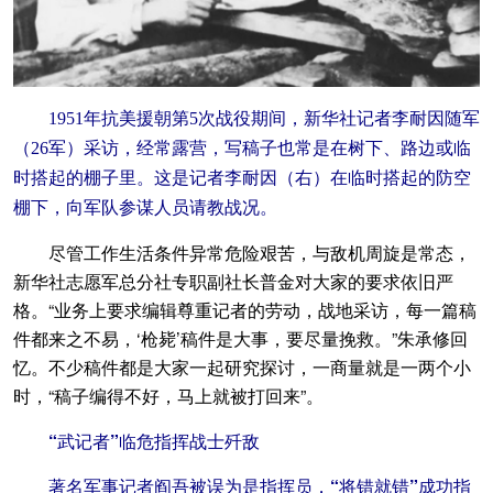
1951年抗美援朝第5次战役期间，新华社记者李耐因随军
（26军）采访，经常露营，写稿子也常是在树下、路边或临
时搭起的棚子里。这是记者李耐因（右）在临时搭起的防空
棚下，向军队参谋人员请教战况。
尽管工作生活条件异常危险艰苦，与敌机周旋是常态，
新华社志愿军总分社专职副社长普金对大家的要求依旧严
格。“业务上要求编辑尊重记者的劳动，战地采访，每一篇稿
件都来之不易，‘枪毙’稿件是大事，要尽量挽救。”朱承修回
忆。不少稿件都是大家一起研究探讨，一商量就是一两个小
时，“稿子编得不好，马上就被打回来”。
“武记者”临危指挥战士歼敌
著名军事记者阎吾被误为是指挥员，“将错就错”成功指