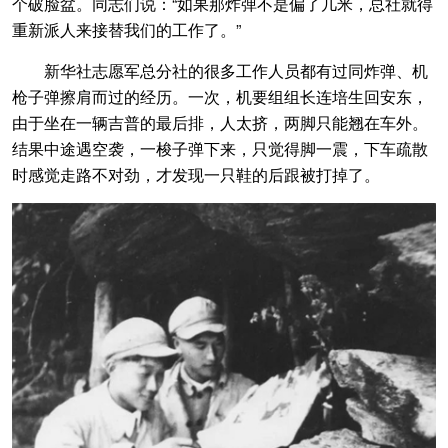
个破脸盆。同志们说：“如果那炸弹不是偏了几米，总社就得
重新派人来接替我们的工作了。”
新华社志愿军总分社的很多工作人员都有过同炸弹、机
枪子弹擦肩而过的经历。一次，机要组组长连培生回安东，
由于坐在一辆吉普的最后排，人太挤，两脚只能翘在车外。
结果中途遇空袭，一梭子弹下来，只觉得脚一震，下车疏散
时感觉走路不对劲，才发现一只鞋的后跟被打掉了。