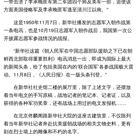
一带击溃了李承晚匪军第二军团四个师及美军一部，迫使该
方面美国侵略军及李承晚匪军逃至清川江以南。”
这是1950年11月7日，新华社播发的志愿军入朝作战第
一条电讯，也是10月19日志愿军入朝作战后，我国第一次公
开披露志愿军参战情况的战报。
“新华社这篇《朝人民军在中国志愿部队援助之下已在朝
鲜西北部取得重要胜利》电讯消息一出，即成为国际上最大
的新闻头条，给了包括美国在内的‘联合国军’各参战国极大震
动。11月8日，《人民日报》在一版头条刊登。”
在新华社社史馆二楼的展厅里，除了上述文字，还摆放
着当年电文的手写原稿，战地记者的笔记本、记者证，以及
获得的各种军功奖章，还有战场上用过的电文发报机……
在北京佟麟阁路新华社大院的这座古建筑里，不仅陈列
着当年新华社记者奔赴抗美援朝战场的相关文物史料，更有
刻在烈士墙上的雕像和不朽的名字。