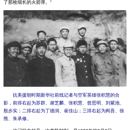
了那枚细长的火箭弹。”
抗美援朝时期新华社前线记者与空军英雄张积慧的合
影，前排右起为苏群、谢芝麟、张积慧、曾思明、刘紫池、
殷步实；二排右起为丁德润、崔佳山；三排右起为阎吾、徐
熊、朱承修。