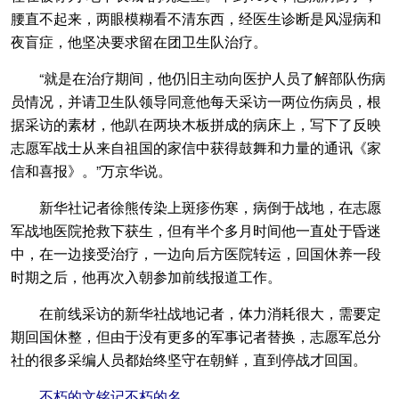
腰直不起来，两眼模糊看不清东西，经医生诊断是风湿病和
夜盲症，他坚决要求留在团卫生队治疗。
“就是在治疗期间，他仍旧主动向医护人员了解部队伤病
员情况，并请卫生队领导同意他每天采访一两位伤病员，根
据采访的素材，他趴在两块木板拼成的病床上，写下了反映
志愿军战士从来自祖国的家信中获得鼓舞和力量的通讯《家
信和喜报》。”万京华说。
新华社记者徐熊传染上斑疹伤寒，病倒于战地，在志愿
军战地医院抢救下获生，但有半个多月时间他一直处于昏迷
中，在一边接受治疗，一边向后方医院转运，回国休养一段
时期之后，他再次入朝参加前线报道工作。
在前线采访的新华社战地记者，体力消耗很大，需要定
期回国休整，但由于没有更多的军事记者替换，志愿军总分
社的很多采编人员都始终坚守在朝鲜，直到停战才回国。
不朽的文铭记不朽的名