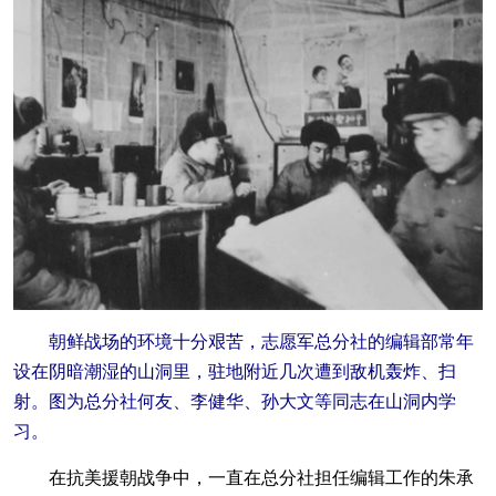
朝鲜战场的环境十分艰苦，志愿军总分社的编辑部常年
设在阴暗潮湿的山洞里，驻地附近几次遭到敌机轰炸、扫
射。图为总分社何友、李健华、孙大文等同志在山洞内学
习。
在抗美援朝战争中，一直在总分社担任编辑工作的朱承