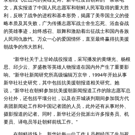
文，真实报道了中国人民志愿军和朝鲜人民军取得的重大胜
利，反映了战争的进程和基本形势，揭露了美帝国主义的侵
略本质及其失败，广为传播志愿军战士舍生忘死、浴血奋战
的英雄事迹，始终感召、鼓舞和激励着出征战士和国内各族
人民同仇敌忾、万众一心的爱国情怀，直至最终赢得抗美援
朝战争的伟大胜利。
“新华社关于上甘岭战役报道，采写播发的黄继光、杨根
思、邱少云、罗盛教等英雄人物报道在国内外产生了重要影
响。”新华社新闻研究所高级编辑万京华，1994年开始从事
新华社社史研究，其中包括抗美援朝报道相关研究。她
说，“新华社在朝鲜参加抗美援朝新闻报道工作的除志愿军总
分社外，还包括平壤分社，以及在开城谈判期间参加我方代
表团新闻处工作和中国记者团的人员，此外还有从事对外、
摄影报道的记者。同时，新华社还分批派出许多报务员、机
要员、译电员等赴朝鲜前线工作。”
在朝鲜战场上，新华社每一位工作人员都经历了生与死