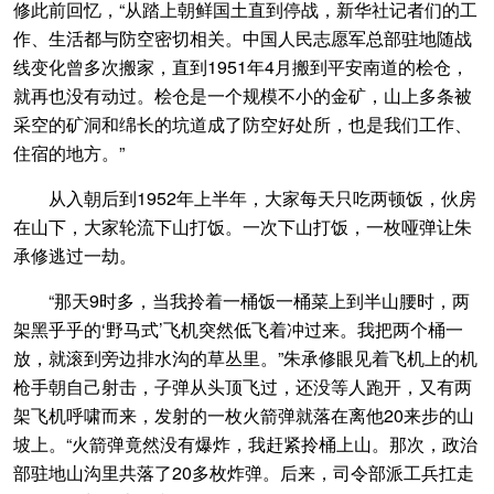
修此前回忆，“从踏上朝鲜国土直到停战，新华社记者们的工
作、生活都与防空密切相关。中国人民志愿军总部驻地随战
线变化曾多次搬家，直到1951年4月搬到平安南道的桧仓，
就再也没有动过。桧仓是一个规模不小的金矿，山上多条被
采空的矿洞和绵长的坑道成了防空好处所，也是我们工作、
住宿的地方。”
从入朝后到1952年上半年，大家每天只吃两顿饭，伙房
在山下，大家轮流下山打饭。一次下山打饭，一枚哑弹让朱
承修逃过一劫。
“那天9时多，当我拎着一桶饭一桶菜上到半山腰时，两
架黑乎乎的‘野马式’飞机突然低飞着冲过来。我把两个桶一
放，就滚到旁边排水沟的草丛里。”朱承修眼见着飞机上的机
枪手朝自己射击，子弹从头顶飞过，还没等人跑开，又有两
架飞机呼啸而来，发射的一枚火箭弹就落在离他20来步的山
坡上。“火箭弹竟然没有爆炸，我赶紧拎桶上山。那次，政治
部驻地山沟里共落了20多枚炸弹。后来，司令部派工兵扛走