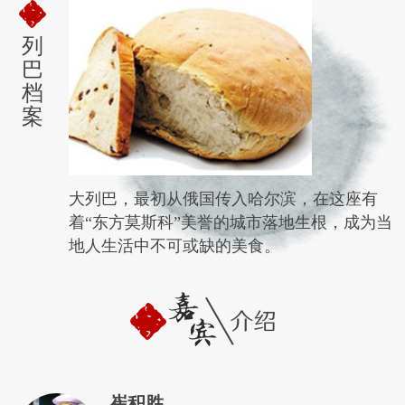
列
巴
档
案
大列巴，最初从俄国传入哈尔滨，在这座有
着“东方莫斯科”美誉的城市落地生根，成为当
地人生活中不可或缺的美食。
崔积胜