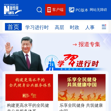
客户端
网站无障碍
PC版本
首页
网站地图
学习进行时
高层
时政
人事
国际
报道专集
学习进行时
高层
时政
人事
国际
财经
网评
港澳
台湾
思客智库
全球连线
教育
科技
科创
量子
体育
文化
书画
健康
军事
构建更高水平的全民健
乐享全民健身 共筑健康
访谈
视频
图片
政务