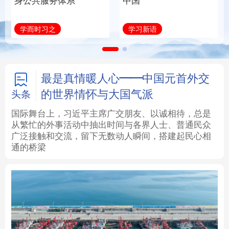
身公共服务体系
中国
法律
中央文件
金融
汽车
学而时习之
学习新语
食品
人居
信息化
数字经济
学术中国
乡村振兴
银龄
溯源中国
最是真情暖人心——中国元首外交
的世界情怀与大国气派
头条
城市
旅游
能源
会展
国际舞台上，习近平主席广交朋友、以诚相待，总是
从繁忙的外事活动中抽出时间与各界人士、普通民众
彩票
娱乐
时尚
悦读
广泛接触和交流，留下无数动人瞬间，搭建起民心相
通的桥梁
公益
一带一路
亚太网
上市公司
文化产业
地方频道