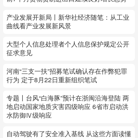
多语种频道
产业发展开新局丨
新华社经济随笔：从工业
曲线看产业发展新风景
English
Español
Français
عربى
Русский язык
日本語
한국어
大型个人信息处理者个人信息保护规定公开
征求意见
Deutsch
Português
河南“三支一扶”招募笔试确认存在作弊犯罪
行为
定于8月22日重新组织笔试
专题丨
台风“白海豚”预计在浙闽沿海登陆
两
地启动国家地质灾害四级响应
6省市启动洪
水防御Ⅳ级响应
自动驾驶有了安全准入基线 从这些方面读懂