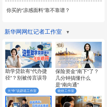
你买的“凉感面料”靠不靠谱？
新华网网红记者工作室
▼
助学贷款有“代办捷
保险资金“南下”了？
径”？别被传言误导
几分钟搞懂什么
是“南向通”
大“申”说辟谣工作室
晓焓工作室