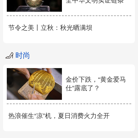
全中华文明实证链条
节令之美丨立秋：秋光晒满坝
时尚
金价下跌，“黄金爱马
仕”露底了？
热浪催生“凉”机，夏日消费火力全开