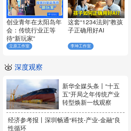
创业青年在太阳岛年
这套“1234法则”教孩
会：传统行业正等
子正确用好AI
待“新玩家”
立原工作室
李坤工作室
深度观察
新华全媒头条丨
“十五
五”开局之年传统产业
转型焕新一线观察
经济参考报丨
深圳畅通“科技-产业-金融”良
性循环