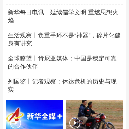
新华每日电讯丨
延续儒学文明 重燃思想火
焰
生活观察丨负重手环不是“神器”，碎片化健
身有讲究
全球瞭望丨肯尼亚媒体：中国是稳定可靠
的合作伙伴
列国鉴丨记者观察：休达危机的历史与现
实