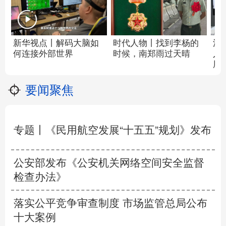
活
新华视点丨解码大脑如
时代人物丨
找到李杨的
人
何连接外部世界
时候，南郑雨过天晴
用
要闻聚焦
专题丨
《民用航空发展“十五五”规划》发布
公安部发布《公安机关网络空间安全监督
检查办法》
落实公平竞争审查制度 市场监管总局公布
十大案例