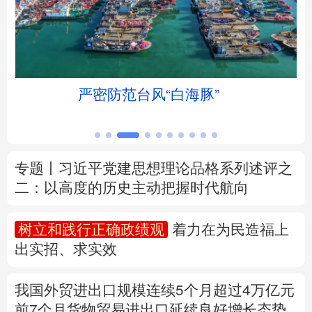
北京
天津
河北
山西
辽宁
吉林
上海
江苏
严密防范台风“白海豚”
浙江
安徽
福建
江西
山东
河南
湖北
湖南
专题丨
习近平党建思想理论品格系列述评之
广东
广西
海南
重庆
二：以高度的历史主动把握时代航向
四川
贵州
云南
西藏
树立和践行正确政绩观
着力在为民造福上
陕西
甘肃
青海
宁夏
出实招、求实效
新疆
内蒙古
黑龙江
我国外贸进出口规模连续5个月超过4万亿元
前7个月货物贸易进出口延续良好增长态势