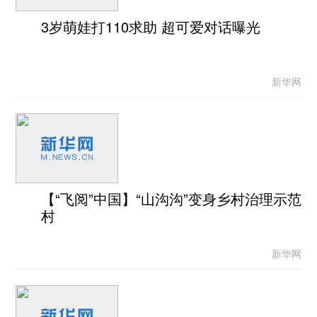
3岁萌娃打110求助 超可爱对话曝光
新华网
【“飞阅”中国】“山沟沟”变身乡村治理示范
村
新华网