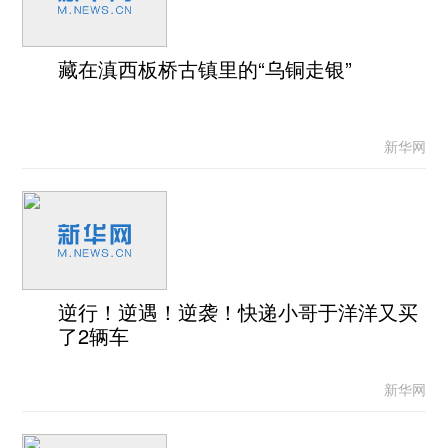
藏在滇西板桥古镇里的“乌铜走银”
新华网
逆行！逆遇！逆袭！快递小哥于洋洋又买
了2辆车
新华网