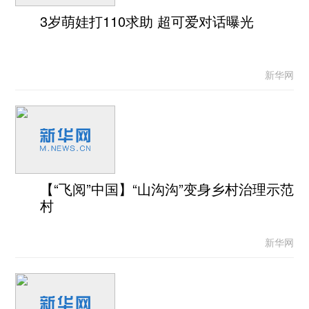
3岁萌娃打110求助 超可爱对话曝光
新华网
【“飞阅”中国】“山沟沟”变身乡村治理示范
村
新华网