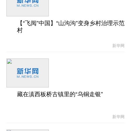
【“飞阅”中国】“山沟沟”变身乡村治理示范
村
新华网
藏在滇西板桥古镇里的“乌铜走银”
新华网