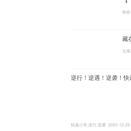
铁岭
藏
云南
逆行！逆遇！逆袭！快
快递小哥,逆行,逆袭
2020-12-29