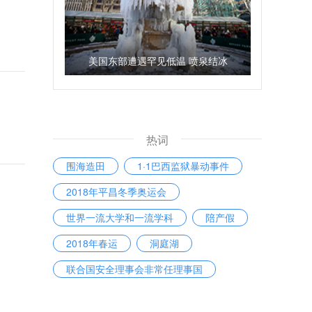
美国东部遭遇罕见低温 喷泉结冰
热词
围海造田
1·1巴西监狱暴动事件
2018年平昌冬季奥运会
世界一流大学和一流学科
陪产假
2018年春运
洞庭湖
联合国安全理事会非常任理事国
2018年新年贺词
珠穆朗玛峰