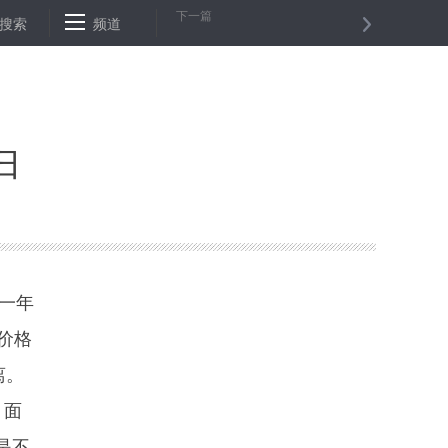
下一篇
全流通试点 恒指创下十年新高
搜索
频道
转债持仓格局生变 基金悄然入场增持
归
一年
价格
离。
，面
是不