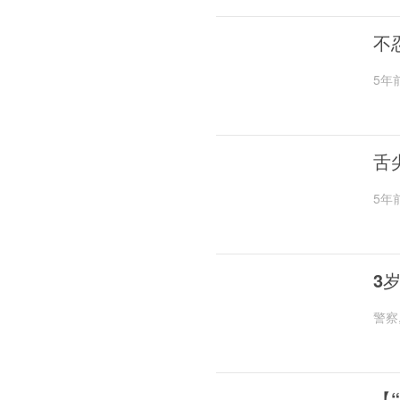
不
5年
舌
5年
3
警察
【