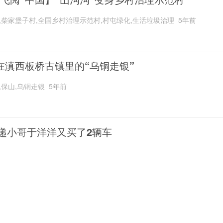
,柴家堡子村,全国乡村治理示范村,村屯绿化,生活垃圾治理
5年前
在滇西板桥古镇里的“乌铜走银”
,保山,乌铜走银
5年前
递小哥于洋洋又买了2辆车