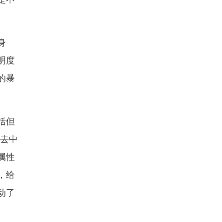
身
明度
的暴
括但
“去中
属性
，给
动了