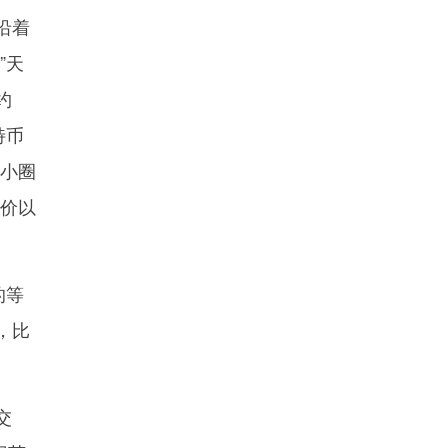
沿着
”天
约
特币
“小圈
币价以
的等
，比
交