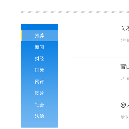
向
推荐
5年
新闻
财经
官
国际
5年
网评
图片
@
社会
法治
寒假