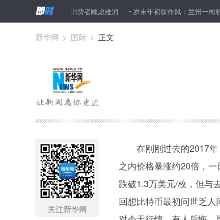
免征至2020年 消费者顾虑难消
岁末年初探作风：兰州一司机处理交
新华网
>
国际
>
正文
在刚刚过去的2017年
之内价格暴涨约20倍，一
跌破1.3万美元/枚，但
回想比特币最初问世乏人
关注新华网
对今天行情，有人后悔，