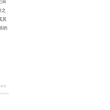
纪荷
较之
或其
斩的
余申芳