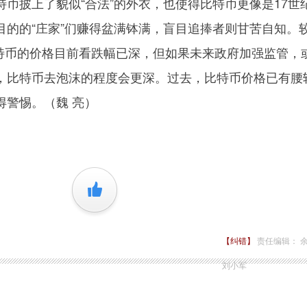
币披上了貌似“合法”的外衣，也使得比特币更像是17世
目的的“庄家”们赚得盆满钵满，盲目追捧者则甘苦自知。
比特币的价格目前看跌幅已深，但如果未来政府加强监管，
，比特币去泡沫的程度会更深。过去，比特币价格已有腰
得警惕。（魏 亮）
+1
【纠错】
责任编辑： 
刘小军