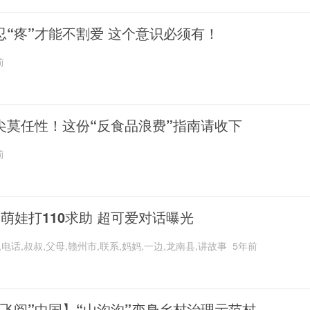
忍“疼”才能不割爱 这个意识必须有！
前
尖莫任性！这份“反食品浪费”指南请收下
前
岁萌娃打110求助 超可爱对话曝光
,电话,叔叔,父母,赣州市,联系,妈妈,一边,龙南县,讲故事
5年前
“飞阅”中国】“山沟沟”变身乡村治理示范村