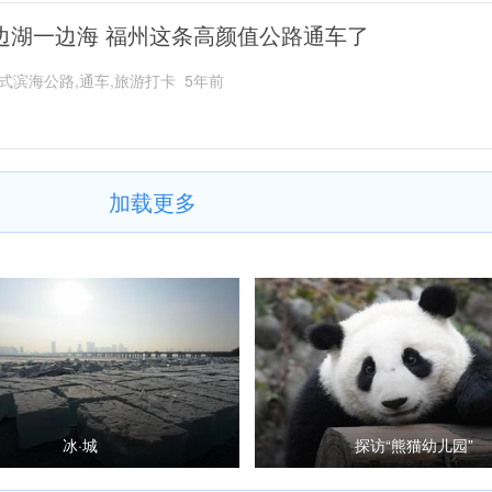
边湖一边海 福州这条高颜值公路通车了
式滨海公路,通车,旅游打卡
5年前
加载更多
冰·城
探访“熊猫幼儿园”