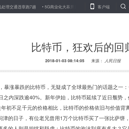
通违章跑7趟
5G商业化大幕开启 产业链投资机会凸显
客户端
H股启动
比特币，狂欢后的回
2018-01-03 08:14:05
来源：
人民日报
，暴涨暴跌的比特币，无疑成了全球最热门的话题之一：
日之内深跌逾40%。新年伊始，比特币延续了近日颓势，
与去年初不足千元的价格相比，比特币的价格依旧与价值背
问津的日子，有位老兄曾用1万个比特币买了一张比萨饼
更多的人则是担忧和疑虑：比特币的泡沫到底有多大？它