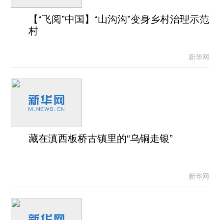
【“飞阅”中国】“山沟沟”变身乡村治理示范
村
新华网
藏在滇西板桥古镇里的“乌铜走银”
新华网